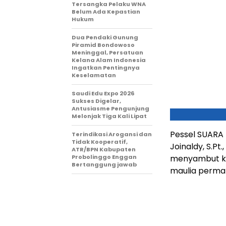
Tersangka Pelaku WNA
Belum Ada Kepastian
Hukum
Dua Pendaki Gunung
Piramid Bondowoso
Meninggal, Persatuan
Kelana Alam Indonesia
Ingatkan Pentingnya
Keselamatan
Saudi Edu Expo 2026
Sukses Digelar,
Antusiasme Pengunjung
Melonjak Tiga Kali Lipat
Pessel SUARA 
Terindikasi Arogansi dan
Tidak Kooperatif,
Joinaldy, S.Pt
ATR/BPN Kabupaten
Probolinggo Enggan
menyambut ked
Bertanggung jawab
maulia permat