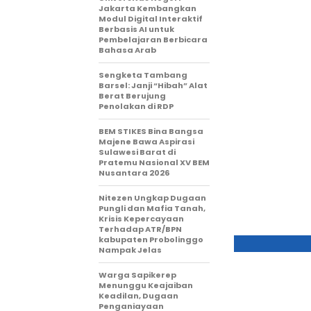
Jakarta Kembangkan
Modul Digital Interaktif
Berbasis AI untuk
Pembelajaran Berbicara
Bahasa Arab
Sengketa Tambang
Barsel: Janji “Hibah” Alat
Berat Berujung
Penolakan di RDP
BEM STIKES Bina Bangsa
Majene Bawa Aspirasi
Sulawesi Barat di
Pratemu Nasional XV BEM
Nusantara 2026
Nitezen Ungkap Dugaan
Pungli dan Mafia Tanah,
Krisis Kepercayaan
Terhadap ATR/BPN
kabupaten Probolinggo
Nampak Jelas
Warga Sapikerep
Menunggu Keajaiban
Keadilan, Dugaan
Penganiayaan