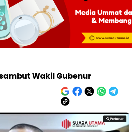
Disambut Wakil Gubenur
Perbesar
Perbesar