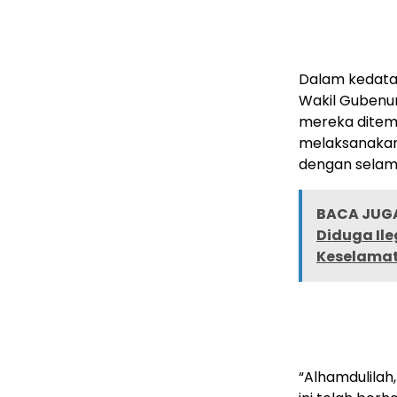
Dalam kedatan
Wakil Gubenur
mereka ditemp
melaksanakan
dengan selam
BACA JUGA
Diduga Il
Keselama
“Alhamdulilah