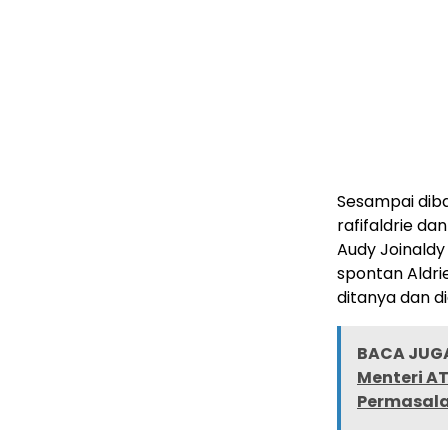
Sesampai diba
rafifaldrie d
Audy Joinaldy
spontan Aldri
ditanya dan d
BACA JUGA
Menteri AT
Permasala