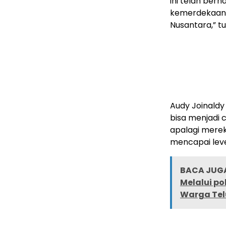
ini telah ber
kemerdekaan k
Nusantara,” t
Audy Joinaldy
bisa menjadi
apalagi merek
mencapai level
BACA JUGA
Melalui p
Warga Tel