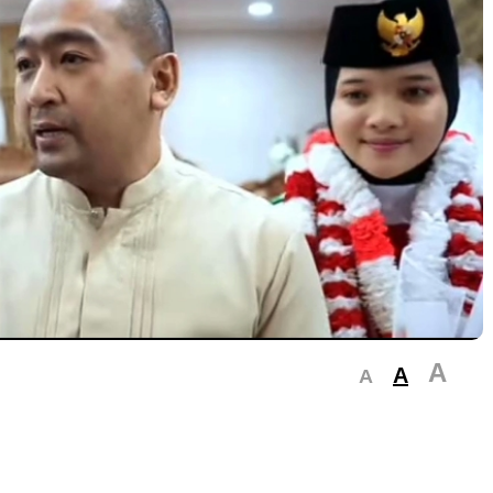
A
A
A