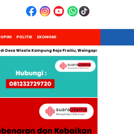
OPINI
POLITIK
EKONOMI
 Wisata Kampung Raja Prailiu, Waingapu!
Dua Pendaki Gunu