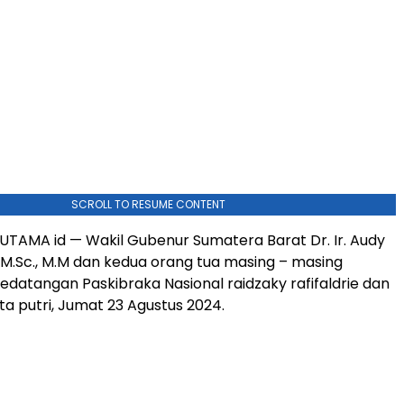
SCROLL TO RESUME CONTENT
UTAMA id — Wakil Gubenur Sumatera Barat Dr. Ir. Audy
., M.Sc., M.M dan kedua orang tua masing – masing
atangan Paskibraka Nasional raidzaky rafifaldrie dan
a putri, Jumat 23 Agustus 2024.