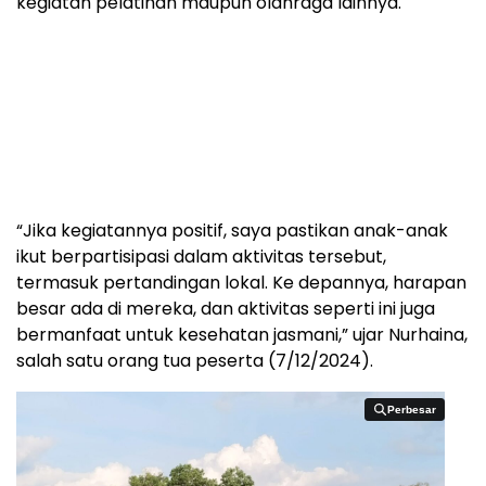
kegiatan pelatihan maupun olahraga lainnya.
“Jika kegiatannya positif, saya pastikan anak-anak
ikut berpartisipasi dalam aktivitas tersebut,
termasuk pertandingan lokal. Ke depannya, harapan
besar ada di mereka, dan aktivitas seperti ini juga
bermanfaat untuk kesehatan jasmani,” ujar Nurhaina,
salah satu orang tua peserta (7/12/2024).
Perbesar
Perbesar