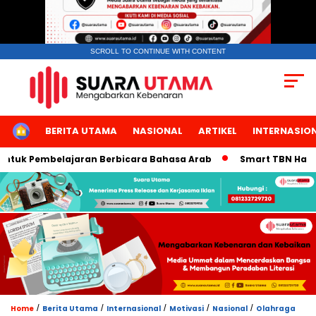
SCROLL TO CONTINUE WITH CONTENT
HOME
BERITA UTAMA
NASIONAL
ARTIKEL
INTERNASIO
k Pembelajaran Berbicara Bahasa Arab
Smart TBN Hadir di D
/
/
/
/
/
Home
Berita Utama
Internasional
Motivasi
Nasional
Olahraga