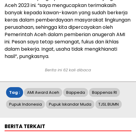
Aceh 2023 ini. “saya mengucapkan terimakasih
banyak kepada kawan-kawan yang sudah berkerja
keras dalam pemberdayaan masyarakat lingkungan
perusahaan, sehingga kita dipercayakan oleh
Pemerintah Aceh dalam pemberian anugerah AMI
ini. Pesan saya tetap semangat, fukus dan ikhlas
dalam bekerja. Ingat, usaha tidak mengkhianati
hasil”, pungkasnya.
Berita ini
62
kali dibaca
Tag :
AMI Award Aceh
Bappeda
Bappenas RI
Pupuk Indonesia
Pupuk Iskandar Muda
TJSL BUMN
BERITA TERKAIT