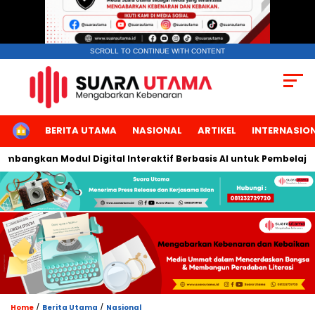
SCROLL TO CONTINUE WITH CONTENT
HOME
BERITA UTAMA
NASIONAL
ARTIKEL
INTERNASIO
ngkan Modul Digital Interaktif Berbasis AI untuk Pembelajaran B
/
/
Home
Berita Utama
Nasional