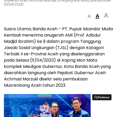
Gubernur Aceh, Achmad Marzuki, di Anjong Mon Mata, Banda Aceh
(11/04/2023)
A
A
A
Suara Utama, Banda Aceh – PT. Pupuk Iskandar Muda
Kembali menerima anugerah AMI (Prof. Adbdul
Madjid Ibrahim) ke 9 dalam program Tanggung
Jawab Sosial Lingkungan (TJSL) dengan Katagori
Terbaik II se-Provinsi Aceh yang diselenggarakan
pada Selasa (11/04/2023) di Anjong Mon Mata
komplek Meuligoe Gubernur, Kota Banda Aceh yang
diserahkan langsung oleh Pejabat Gubernur Aceh
Achmad Marzuki disela-sela pembukaan
Musrenbang Aceh tahun 2023.
Perbesar
Perbesar