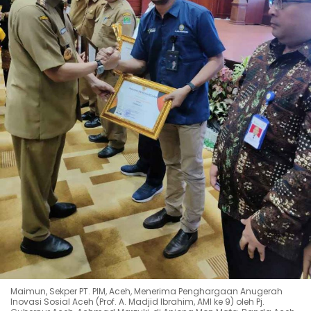
Maimun, Sekper PT. PIM, Aceh, Menerima Penghargaan Anugerah
Inovasi Sosial Aceh (Prof. A. Madjid Ibrahim, AMI ke 9) oleh Pj.