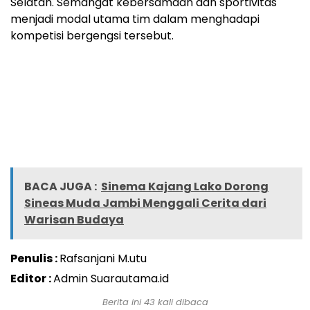
Selatan. Semangat kebersamaan dan sportivitas
menjadi modal utama tim dalam menghadapi
kompetisi bergengsi tersebut.
BACA JUGA :
Sinema Kajang Lako Dorong
Sineas Muda Jambi Menggali Cerita dari
Warisan Budaya
Penulis :
Rafsanjani M.utu
Editor :
Admin Suarautama.id
Berita ini
43
kali dibaca