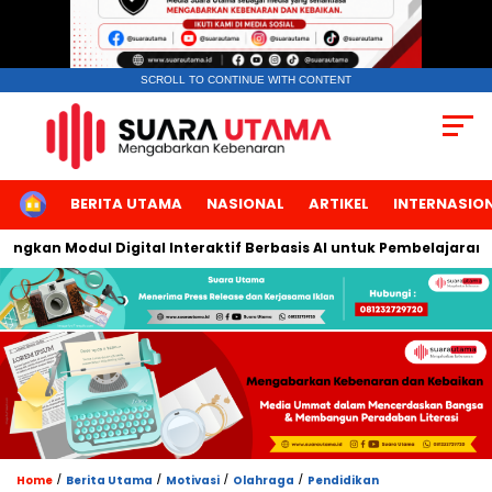
SCROLL TO CONTINUE WITH CONTENT
HOME
BERITA UTAMA
NASIONAL
ARTIKEL
INTERNASIO
kan Modul Digital Interaktif Berbasis AI untuk Pembelajaran Ber
/
/
/
/
Home
Berita Utama
Motivasi
Olahraga
Pendidikan