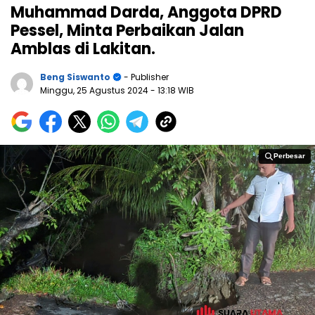
Muhammad Darda, Anggota DPRD
Pessel, Minta Perbaikan Jalan
Amblas di Lakitan.
Beng Siswanto
- Publisher
Minggu, 25 Agustus 2024
- 13:18 WIB
Perbesar
Perbesar