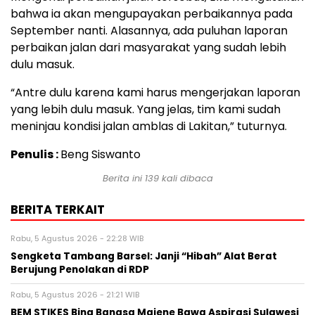
bahwa ia akan mengupayakan perbaikannya pada
September nanti. Alasannya, ada puluhan laporan
perbaikan jalan dari masyarakat yang sudah lebih
dulu masuk.
“Antre dulu karena kami harus mengerjakan laporan
yang lebih dulu masuk. Yang jelas, tim kami sudah
meninjau kondisi jalan amblas di Lakitan,” tuturnya.
Penulis :
Beng Siswanto
Berita ini
139
kali dibaca
BERITA TERKAIT
Rabu, 5 Agustus 2026 - 22:28 WIB
Sengketa Tambang Barsel: Janji “Hibah” Alat Berat
Berujung Penolakan di RDP
Rabu, 5 Agustus 2026 - 21:21 WIB
BEM STIKES Bina Bangsa Majene Bawa Aspirasi Sulawesi