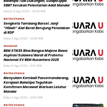
Balanipa Tuai Dukungan, Sulapa Eppa
SBBT Serukan Pelestarian Adat Mandar
Kamis, 6 Agu 2026 - 06:33 WIB
Berita Utama
Sengketa Tambang Barsel: Janji
“Hibah” Alat Berat Berujung Penolakan
di RDP
Rabu, 5 Agu 2026 - 22:28 WIB
Nasional
BEM STIKES Bina Bangsa Majene Bawa
Aspirasi Sulawesi Barat di Pratemu
Nasional XV BEM Nusantara 2026
Rabu, 5 Agu 2026 - 21:21 WIB
Berita Utama
Menyulam Kembali Passemandarang,
Kerajaan Balanipa Teguhkan
Komitmen Merawat Warisan Leluhur
Mandar
Rabu, 5 Agu 2026 - 20:51 WIB
Berita Utama