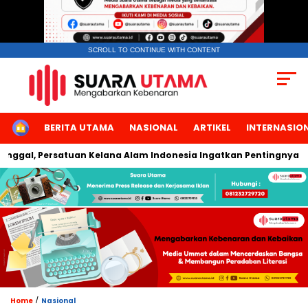
SCROLL TO CONTINUE WITH CONTENT
HOME
BERITA UTAMA
NASIONAL
ARTIKEL
INTERNASIO
l, Persatuan Kelana Alam Indonesia Ingatkan Pentingnya Kese
/
Home
Nasional