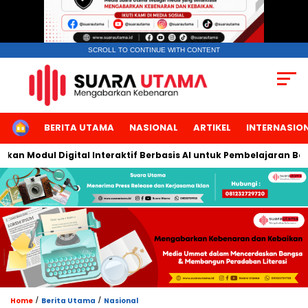
SCROLL TO CONTINUE WITH CONTENT
HOME
BERITA UTAMA
NASIONAL
ARTIKEL
INTERNASIO
dul Digital Interaktif Berbasis AI untuk Pembelajaran Berbicara
/
/
Home
Berita Utama
Nasional