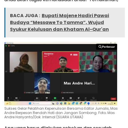
BACA JUGA :
Bupati Majene Hadiri Pawai
Budaya “Messawe To Tamma”, Wujud
Syukur Kelulusan dan Khatam Al-Qur'an
Perbesar
Perbesar
Sukses Gelar Pelatihan Kepenulisan Bersama Editor Jurnalis, Mas
Andre Berpesan Rendah Hati dan Jangan Sombong. Foto; Mas
Andre Hariyanto/Dok. Internal (SUARA UTAMA)