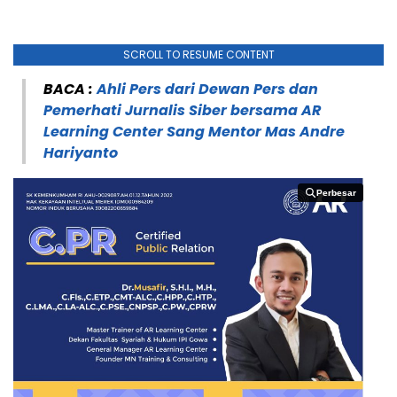
SCROLL TO RESUME CONTENT
BACA :
Ahli Pers dari Dewan Pers dan
Pemerhati Jurnalis Siber bersama AR
Learning Center Sang Mentor Mas Andre
Hariyanto
Perbesar
Perbesar