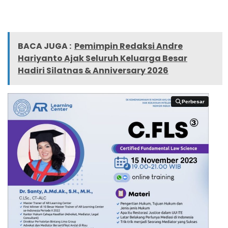
BACA JUGA :
Pemimpin Redaksi Andre
Hariyanto Ajak Seluruh Keluarga Besar
Hadiri Silatnas & Anniversary 2026
Perbesar
Perbesar