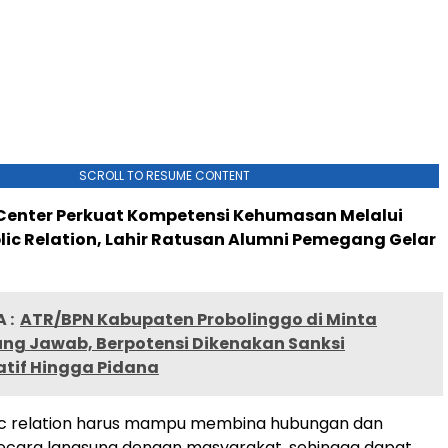
SCROLL TO RESUME CONTENT
 Center Perkuat Kompetensi Kehumasan Melalui
blic Relation, Lahir Ratusan Alumni Pemegang Gelar
 :
ATR/BPN Kabupaten Probolinggo di Minta
ng Jawab, Berpotensi Dikenakan Sanksi
atif Hingga Pidana
ic relation harus mampu membina hubungan dan
secara langsung dengan masyarakat, sehingga dapat