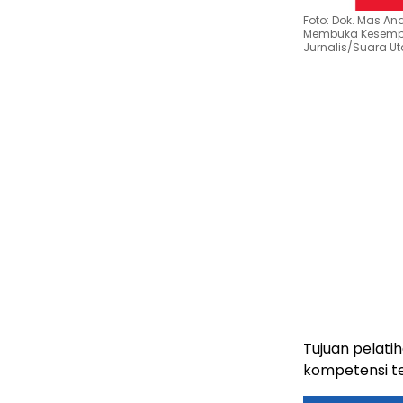
Foto: Dok. Mas An
Membuka Kesempat
Jurnalis/Suara 
Tujuan pelati
kompetensi t