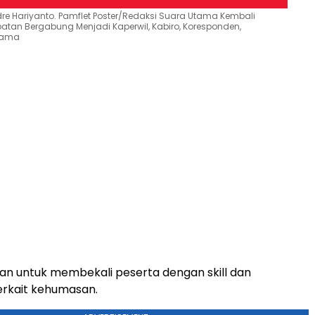
dre Hariyanto. Pamflet Poster/Redaksi Suara Utama Kembali
an Bergabung Menjadi Kaperwil, Kabiro, Koresponden,
Utama
han untuk membekali peserta dengan skill dan
erkait kehumasan.