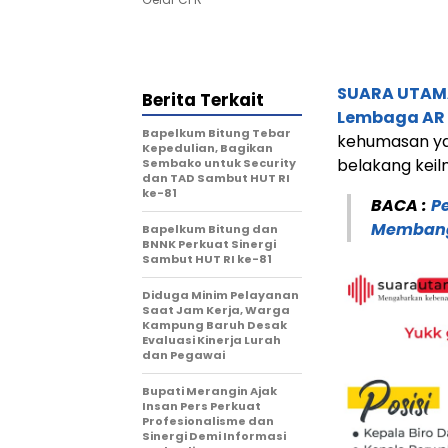
SUARA UTAM
Berita Terkait
Lembaga AR 
Bapelkum Bitung Tebar
kehumasan yan
Kepedulian, Bagikan
belakang keil
Sembako untuk Security
dan TAD Sambut HUT RI
ke-81
BACA :
P
Membangu
Bapelkum Bitung dan
BNNK Perkuat Sinergi
Sambut HUT RI ke-81
Diduga Minim Pelayanan
Saat Jam Kerja, Warga
Kampung Baruh Desak
Evaluasi Kinerja Lurah
dan Pegawai
Bupati Merangin Ajak
Insan Pers Perkuat
Profesionalisme dan
Sinergi Demi Informasi