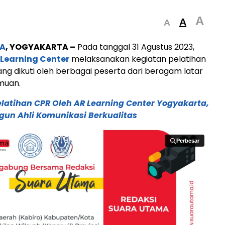
A
A
A
A
, YOGYAKARTA –
Pada tanggal 31 Agustus 2023,
Learning Center
melaksanakan kegiatan pelatihan
g dikuti oleh berbagai peserta dari beragam latar
muan.
elatihan CPR Oleh AR Learning Center Yogyakarta,
n Ahli Komunikasi Berkualitas
Perbesar
Perbesar