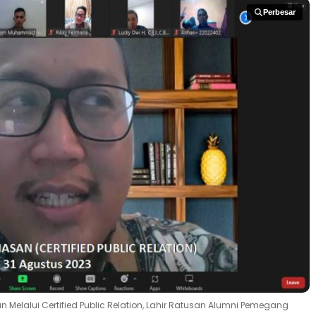
Perbesar
Perbesar
 Melalui Certified Public Relation, Lahir Ratusan Alumni Pemegang