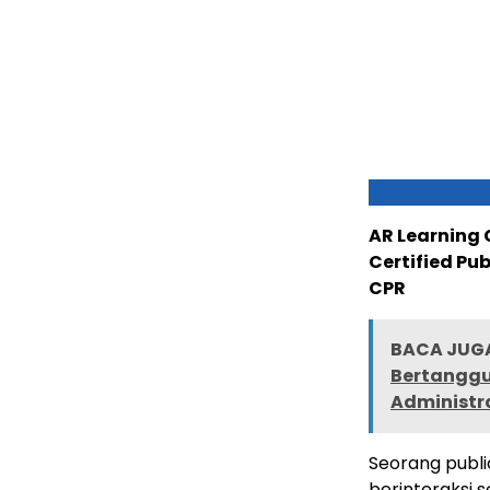
AR Learning
Certified Pu
CPR
BACA JUGA
Bertanggu
Administr
Seorang publ
berinteraksi 