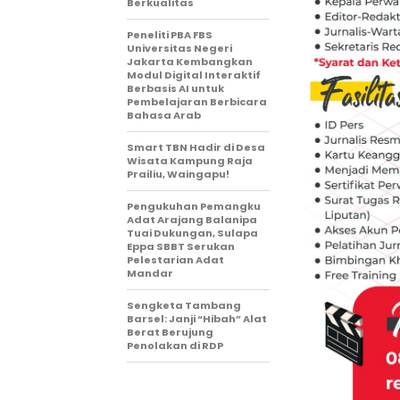
Berkualitas
Peneliti PBA FBS
Universitas Negeri
Jakarta Kembangkan
Modul Digital Interaktif
Berbasis AI untuk
Pembelajaran Berbicara
Bahasa Arab
Smart TBN Hadir di Desa
Wisata Kampung Raja
Prailiu, Waingapu!
Pengukuhan Pemangku
Adat Arajang Balanipa
Tuai Dukungan, Sulapa
Eppa SBBT Serukan
Pelestarian Adat
Mandar
Sengketa Tambang
Barsel: Janji “Hibah” Alat
Berat Berujung
Penolakan di RDP