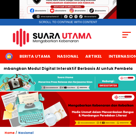
SCROLL TO CONTINUE WITH CONTENT
HOME
BERITA UTAMA
NASIONAL
ARTIKEL
INTERNASIO
bangkan Modul Digital Interaktif Berbasis AI untuk Pembelajaran
/
Home
Nasional