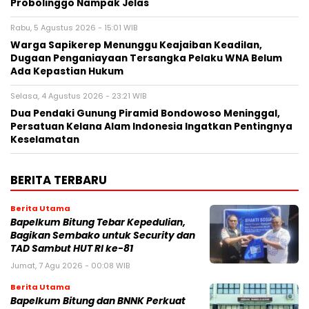
Probolinggo Nampak Jelas
Rabu, 5 Agustus 2026 - 15:01 WIB
Warga Sapikerep Menunggu Keajaiban Keadilan,
Dugaan Penganiayaan Tersangka Pelaku WNA Belum
Ada Kepastian Hukum
Selasa, 4 Agustus 2026 - 23:21 WIB
Dua Pendaki Gunung Piramid Bondowoso Meninggal,
Persatuan Kelana Alam Indonesia Ingatkan Pentingnya
Keselamatan
BERITA TERBARU
Berita Utama
Bapelkum Bitung Tebar Kepedulian,
Bagikan Sembako untuk Security dan
TAD Sambut HUT RI ke-81
Jumat, 7 Agu 2026 - 00:08 WIB
Berita Utama
Bapelkum Bitung dan BNNK Perkuat