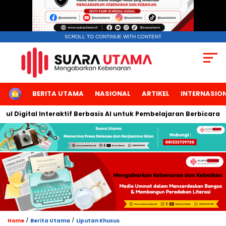
SCROLL TO CONTINUE WITH CONTENT
HOME
BERITA UTAMA
NASIONAL
ARTIKEL
INTERNASIO
igital Interaktif Berbasis AI untuk Pembelajaran Berbicara Baha
/
/
Home
Berita Utama
Liputan Khusus