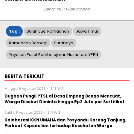
Berita ini
114
kali dibaca
Tag :
Bulan Suci Ramadhan
Jawa Timur
Ramadhan Berbagi
Surabaya
Yayasan Pusat Pembelajaran Nusantara YPPN
BERITA TERKAIT
Minggu, 9 Agustus 2026 - 13:13 WIB
Dugaan Pungli PTSL di Desa Empang Benao Mencuat,
Warga Disebut Diminta hingga Rp2 Juta per Sertifikat
Sabtu, 8 Agustus 2026 - 19:17 WIB
Kolaborasi KKN UMAHA dan Posyandu Karang Tanjung,
Perkuat Kepedulian terhadap Kesehatan Warga