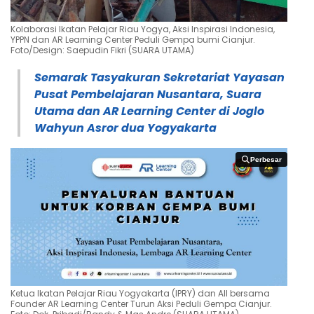
Kolaborasi Ikatan Pelajar Riau Yogya, Aksi Inspirasi Indonesia,
YPPN dan AR Learning Center Peduli Gempa bumi Cianjur.
Foto/Design: Saepudin Fikri (SUARA UTAMA)
Semarak Tasyakuran Sekretariat Yayasan
Pusat Pembelajaran Nusantara, Suara
Utama dan AR Learning Center di Joglo
Wahyun Asror dua Yogyakarta
Perbesar
Perbesar
Ketua Ikatan Pelajar Riau Yogyakarta (IPRY) dan AII bersama
Founder AR Learning Center Turun Aksi Peduli Gempa Cianjur.