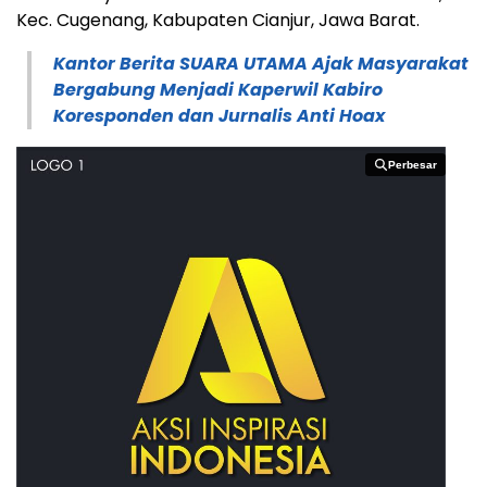
Kec. Cugenang, Kabupaten Cianjur, Jawa Barat.
Kantor Berita SUARA UTAMA Ajak Masyarakat
Bergabung Menjadi Kaperwil Kabiro
Koresponden dan Jurnalis Anti Hoax
Perbesar
Perbesar