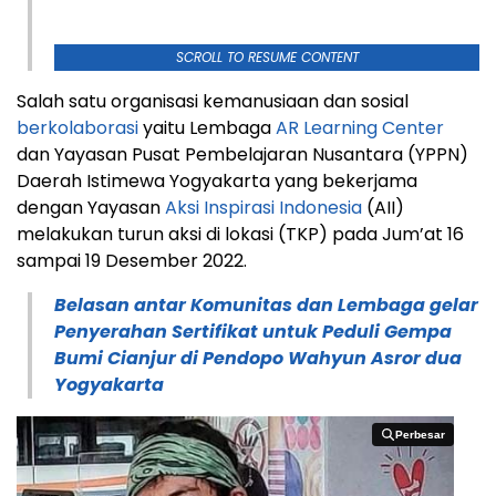
SCROLL TO RESUME CONTENT
Salah satu organisasi kemanusiaan dan sosial
berkolaborasi
yaitu Lembaga
AR Learning Center
dan Yayasan Pusat Pembelajaran Nusantara (YPPN)
Daerah Istimewa Yogyakarta yang bekerjama
dengan Yayasan
Aksi Inspirasi Indonesia
(AII)
melakukan turun aksi di lokasi (TKP) pada Jum’at 16
sampai 19 Desember 2022.
Belasan antar Komunitas dan Lembaga gelar
Penyerahan Sertifikat untuk Peduli Gempa
Bumi Cianjur di Pendopo Wahyun Asror dua
Yogyakarta
Perbesar
Perbesar