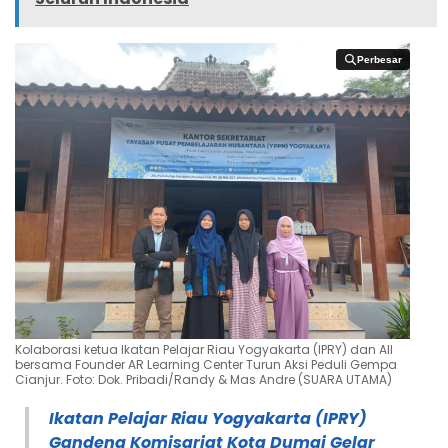
Perbesar
Perbesar
Kolaborasi ketua Ikatan Pelajar Riau Yogyakarta (IPRY) dan AII
bersama Founder AR Learning Center Turun Aksi Peduli Gempa
Cianjur. Foto: Dok. Pribadi/Randy & Mas Andre (SUARA UTAMA)
Ikatan Pelajar Riau Yogyakarta (IPRY)
Gandeng Komisariat Kota Dumai Gelar