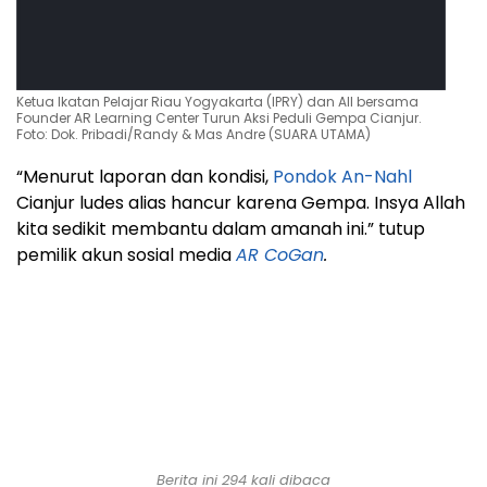
Ketua Ikatan Pelajar Riau Yogyakarta (IPRY) dan AII bersama
Founder AR Learning Center Turun Aksi Peduli Gempa Cianjur.
Foto: Dok. Pribadi/Randy & Mas Andre (SUARA UTAMA)
“Menurut laporan dan kondisi,
Pondok An-Nahl
Cianjur ludes alias hancur karena Gempa. Insya Allah
kita sedikit membantu dalam amanah ini.” tutup
pemilik akun sosial media
AR CoGan
.
Berita ini
294
kali dibaca