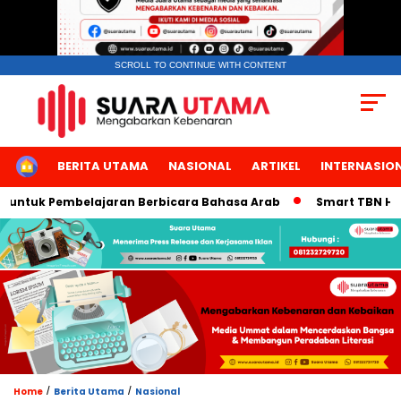
SCROLL TO CONTINUE WITH CONTENT
HOME
BERITA UTAMA
NASIONAL
ARTIKEL
INTERNASIO
 Pembelajaran Berbicara Bahasa Arab
Smart TBN Hadir di Des
/
/
Home
Berita Utama
Nasional