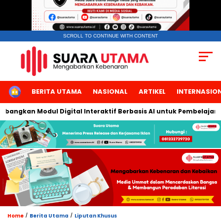
SCROLL TO CONTINUE WITH CONTENT
HOME
BERITA UTAMA
NASIONAL
ARTIKEL
INTERNASIO
ngkan Modul Digital Interaktif Berbasis AI untuk Pembelajaran B
/
/
Home
Berita Utama
Liputan Khusus