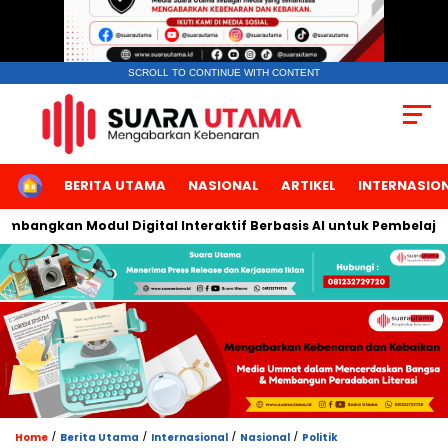
SCROLL TO CONTINUE WITH CONTENT
HOME
BERITA UTAMA
NASIONAL
ARTIKEL
INTERNASIO
angkan Modul Digital Interaktif Berbasis AI untuk Pembelajaran 
/
/
/
/
Home
Berita Utama
Internasional
Nasional
Politik