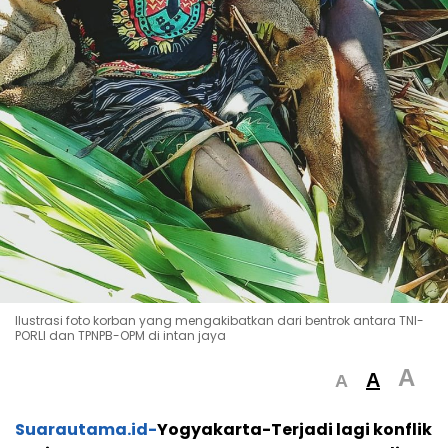
Ilustrasi foto korban yang mengakibatkan dari bentrok antara TNI-
PORLI dan TPNPB-OPM di intan jaya
A
A
A
Suarautama.id-
Yogyakarta-Terjadi lagi konflik