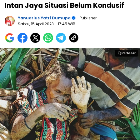
Intan Jaya Situasi Belum Kondusif
Yanuarius Yatri Dumupa
- Publisher
Sabtu, 15 April 2023
- 17:45 WIB
Perbesar
Perbesar