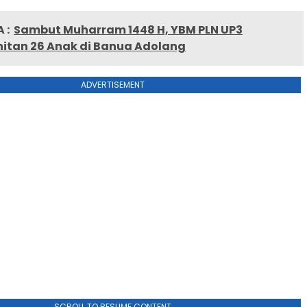
 :
Sambut Muharram 1448 H, YBM PLN UP3
itan 26 Anak di Banua Adolang
ADVERTISEMENT
SCROLL TO RESUME CONTENT