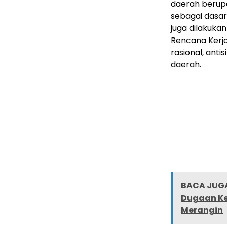
daerah berup
sebagai dasa
juga dilakuka
Rencana Kerj
rasional, ant
daerah.
BACA JUGA
Dugaan Ke
Merangin