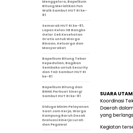
Menggelora, Bapelkum
Bitung Meriahkan Fun
Walk Sambut HUT RI ke-
81
Semarak HUT RI ke-81,
Lapas Kelas IIB Bangko
Gelar Cek Kesehatan
Gratis untuk Warga
Binaan, Keluarga dan
Masyarakat
Bapelkum Bitung Tebar
Kepedulian, Bagikan
Sembako untuk Security
dan TAD Sambut HUT RI
ke-81
Bapelkum Bitung dan
BNNK Perkuat Sinergi
SUARA UTAMA
Sambut HUT RI ke-81
Koordinasi Te
Diduga Minim Pelayanan
Daerah dalam 
Saat Jam Kerja, Warga
yang berlangs
Kampung Baruh Desak
Evaluasi Kinerja Lurah
dan Pegawai
Kegiatan ters