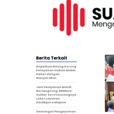
Berita Terkait
Bapelkum Bitung Dorong
Pelayanan Hukum Makin
Dekat dengan
Masyarakat
Jam Pelayanan Masih
Berlangsung, BEMNUS
Sulbar Soroti Kosongnya
Loket Layanan
Disdikpora Majene
Semangat Pengayoman