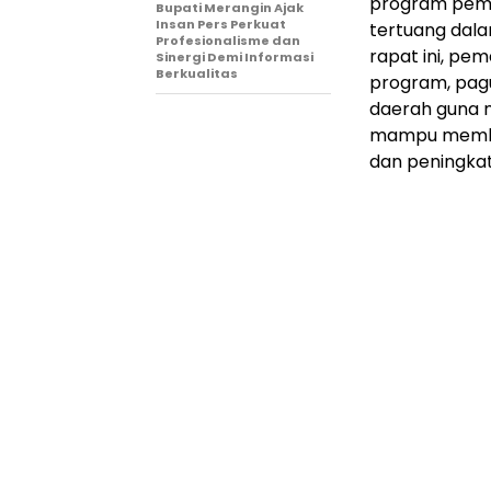
program pemb
Bupati Merangin Ajak
Insan Pers Perkuat
tertuang dala
Profesionalisme dan
rapat ini, pe
Sinergi Demi Informasi
Berkualitas
program, pagu
daerah guna m
mampu membe
dan peningka