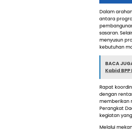
Dalam arahan
antara progr
pembangunan d
sasaran. Sela
menyusun prog
kebutuhan ma
BACA JUGA
Kabid BPP
Rapat koordina
dengan rentan
memberikan ru
Perangkat Da
kegiatan yang
Melalui mekan