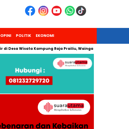
OPINI
POLITIK
EKONOMI
esa Wisata Kampung Raja Prailiu, Waingapu!
Dua Pendaki G