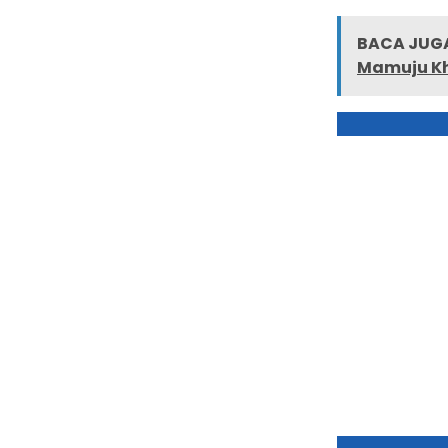
BACA JUGA
Mamuju Kh