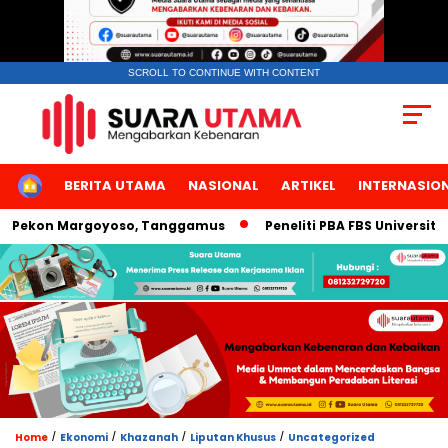
SCROLL TO CONTINUE WITH CONTENT
HOME
BERITA UTAMA
NASIONAL
ARTIKEL
INTERNASIO
ekon Margoyoso, Tanggamus
Peneliti PBA FBS Universitas Ne
/
/
/
/
Home
Ekonomi
Khazanah
Liputan Khusus
Uncategorized