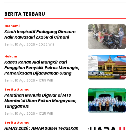
BERITA TERBARU
Ekonomi
Kisah Inspiratif Pedagang Dimsum
Naik Kawasaki ZX25R di Cimahi
Senin, 10 Agu 2026 - 20:52 WIB
Hukum
Kades Renah Alai Mangkir dari
Panggilan Penyidik Polres Merangin,
Pemeriksaan Dijadwalkan Ulang
Senin, 10 Agu 2026 - 17:59 WIB
Berita Utama
Pelatihan Menulis Digelar di MTS
Mamba’ul Ulum Pekon Margoyoso,
Tanggamus
Senin, 10 Agu 2026 - 17:25 WIB
Berita Utama
HIMAS 2026 : AMAN Sulsel Tegaskan