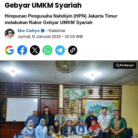
Gebyar UMKM Syariah
Himpunan Pengusaha Nahdiyin (HPN) Jakarta Timur
melakukan Rakor Gebyar UMKM Syariah
Eko Cahyo
- Publisher
Jumat, 13 Januari 2023
- 20:03 WIB
Perbesar
Perbesar