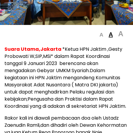
A
A
A
Suara Utama,Jakarta
*Ketua HPN Jaktim ,Gesty
Probowati W,SIP,MSi* dalam Rapat Koordinasi
tanggal 9 Januari 2023 berencana akan
mengadakan Gebyar UMKM Syariah.Dalam
kegiataan ini HPN Jaktim mengandeng Komunitas
Masyarakat Adat Nusantara ( Matra DKI jakarta)
untuk dapat menghadirkan Pelaku regulasi dan
kebijakan;Pengusaha dan Praktisi dalam Rapat
Koordinasi yang di adakan di sekretariat HPN Jaktim.
Rakor kali ini diawali pembacaan doa oleh Ustadz
Zaenudin Ramli,dan dihadiri oleh Dewan Kehormatan
yg juga Ketum Reog Ponorogo bapak Noje,