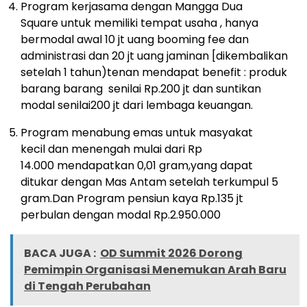
Program kerjasama dengan Mangga Dua
Square
untuk memiliki tempat usaha , hanya
bermodal
awal 10 jt uang booming fee dan
administrasi
dan
20 jt uang jaminan [dikembalikan
setelah 1
tahun)tenan mendapat benefit : produk
barang
barang senilai Rp.200 jt dan suntikan
modal
senilai200 jt dari lembaga keuangan.
Program menabung emas untuk masyakat
kecil
dan menengah mulai dari Rp
14.000
mendapatkan 0,01 gram,yang dapat
ditukar
dengan Mas Antam setelah terkumpul 5
gram.
Dan Program pensiun kaya Rp.135 jt
perbulan
dengan modal Rp.2.950.000
BACA JUGA :
OD Summit 2026 Dorong
Pemimpin Organisasi Menemukan Arah Baru
di Tengah Perubahan