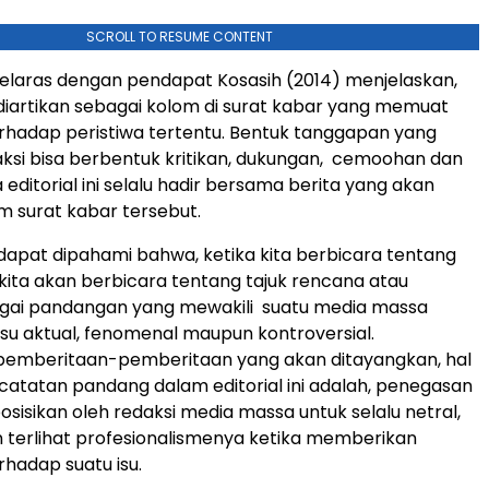
SCROLL TO RESUME CONTENT
selaras dengan pendapat Kosasih (2014) menjelaskan,
l diartikan sebagai kolom di surat kabar yang memuat
hadap peristiwa tertentu. Bentuk tanggapan yang
daksi bisa berbentuk kritikan, dukungan, cemoohan dan
 editorial ini selalu hadir bersama berita yang akan
m surat kabar tersebut.
 dapat dipahami bahwa, ketika kita berbicara tentang
ita akan berbicara tentang tajuk rencana atau
bagai pandangan yang mewakili suatu media massa
isu aktual, fenomenal maupun kontroversial.
pemberitaan-pemberitaan yang akan ditayangkan, hal
catatan pandang dalam editorial ini adalah, penegasan
osisikan oleh redaksi media massa untuk selalu netral,
 terlihat profesionalismenya ketika memberikan
hadap suatu isu.