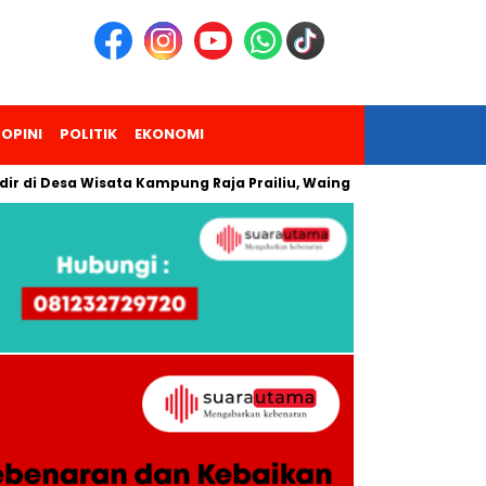
OPINI
POLITIK
EKONOMI
esa Wisata Kampung Raja Prailiu, Waingapu!
Dua Pendaki G