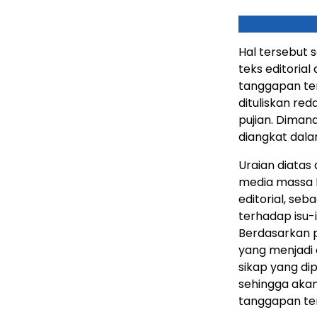
Hal tersebut 
teks editoria
tanggapan ter
dituliskan re
pujian. Dimana
diangkat dala
Uraian diatas
media massa k
editorial, se
terhadap isu-
Berdasarkan 
yang menjadi 
sikap yang dip
sehingga akan
tanggapan ter