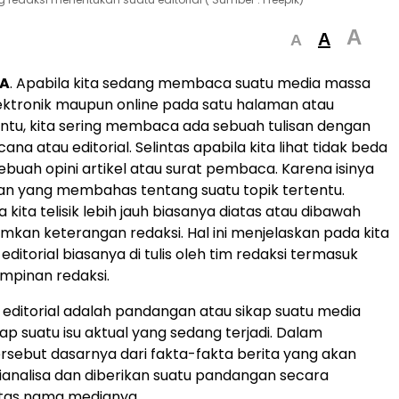
A
A
A
A
. Apabila kita sedang membaca suatu media massa
lektronik maupun online pada satu halaman atau
ntu, kita sering membaca ada sebuah tulisan dengan
cana atau editorial. Selintas apabila kita lihat tidak beda
ebuah opini artikel atau surat pembaca. Karena isinya
san yang membahas tentang suatu topik tertentu.
kita telisik lebih jauh biasanya diatas atau dibawah
umkan keterangan redaksi. Hal ini menjelaskan pada kita
editorial biasanya di tulis oleh tim redaksi termasuk
mpinan redaksi.
ditorial adalah pandangan atau sikap suatu media
p suatu isu aktual yang sedang terjadi. Dalam
sebut dasarnya dari fakta-fakta berita yang akan
dianalisa dan diberikan suatu pandangan secara
tas nama medianya.