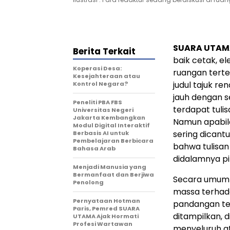
SUARA UTAM
Berita Terkait
baik cetak, e
Koperasi Desa:
ruangan terte
Kesejahteraan atau
judul tajuk ren
Kontrol Negara?
jauh dengan s
Peneliti PBA FBS
terdapat tuli
Universitas Negeri
Jakarta Kembangkan
Namun apabila 
Modul Digital Interaktif
sering dicant
Berbasis AI untuk
Pembelajaran Berbicara
bahwa tulisan 
Bahasa Arab
didalamnya pi
Menjadi Manusia yang
Bermanfaat dan Berjiwa
Secara umum e
Penolong
massa terhada
Pernyataan Hotman
pandangan ter
Paris, Pemred SUARA
ditampilkan, 
UTAMA Ajak Hormati
Profesi Wartawan
menyeluruh a