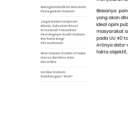
Mengembalikan Marwah
Biasanya pand
Penegakan Hukum
yang akan dit
Jaga Keberlanjutan
ideal opini p
Bisnis, Advokat Roszi
Krissandi Tekankan
masyarakat a
Pentingnya Audit Hukum
pada UU 40 ta
Berkala bagi
Perusahaan
Artinya data-
fakta objektif
Wartawan SUARA UTAMA
Harus Berilmu dan
Beretika
Ketika Hukum
Kehilangan “RUH”