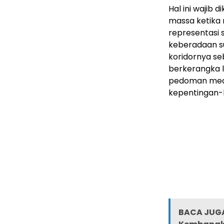
Hal ini wajib
massa ketika 
representasi
keberadaan s
koridornya se
berkerangka la
pedoman media
kepentingan-
BACA JUGA