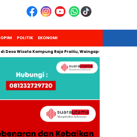
OPINI
POLITIK
EKONOMI
Wisata Kampung Raja Prailiu, Waingapu!
Dua Pendaki Gunun