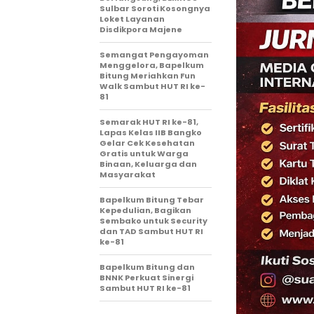
Sulbar Soroti Kosongnya
Loket Layanan
Disdikpora Majene
Semangat Pengayoman
Menggelora, Bapelkum
Bitung Meriahkan Fun
Walk Sambut HUT RI ke-
81
Semarak HUT RI ke-81,
Lapas Kelas IIB Bangko
Gelar Cek Kesehatan
Gratis untuk Warga
Binaan, Keluarga dan
Masyarakat
Bapelkum Bitung Tebar
Kepedulian, Bagikan
Sembako untuk Security
dan TAD Sambut HUT RI
ke-81
Bapelkum Bitung dan
BNNK Perkuat Sinergi
Sambut HUT RI ke-81