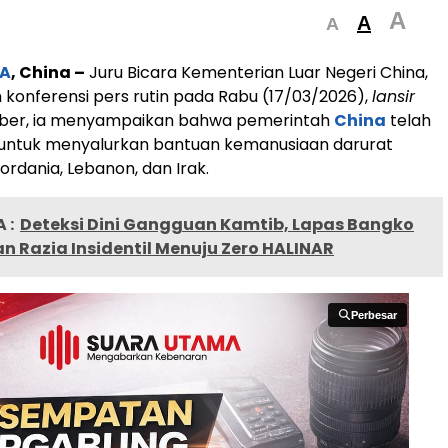
A
A
A
A
, China –
Juru Bicara Kementerian Luar Negeri China,
m konferensi pers rutin pada Rabu (17/03/2026),
lansir
ber, ia menyampaikan bahwa pemerintah
China
telah
ntuk menyalurkan bantuan kemanusiaan darurat
ordania, Lebanon, dan Irak.
 :
Deteksi Dini Gangguan Kamtib, Lapas Bangko
 Razia Insidentil Menuju Zero HALINAR
Perbesar
Perbesar