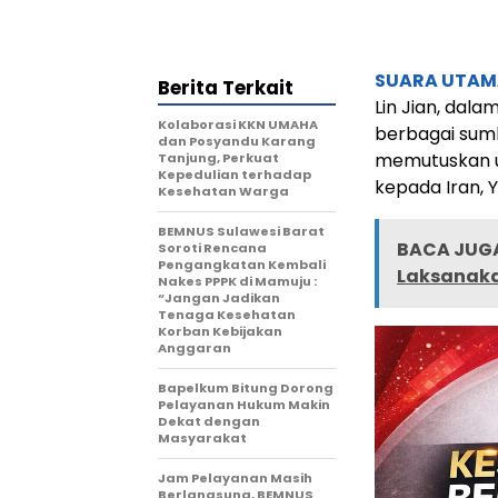
SUARA UTAM
Berita Terkait
Lin Jian, dala
Kolaborasi KKN UMAHA
berbagai sum
dan Posyandu Karang
memutuskan u
Tanjung, Perkuat
Kepedulian terhadap
kepada Iran, Y
Kesehatan Warga
BEMNUS Sulawesi Barat
BACA JUGA
Soroti Rencana
Pengangkatan Kembali
Laksanakan
Nakes PPPK di Mamuju :
“Jangan Jadikan
Tenaga Kesehatan
Korban Kebijakan
Anggaran
Bapelkum Bitung Dorong
Pelayanan Hukum Makin
Dekat dengan
Masyarakat
Jam Pelayanan Masih
Berlangsung, BEMNUS