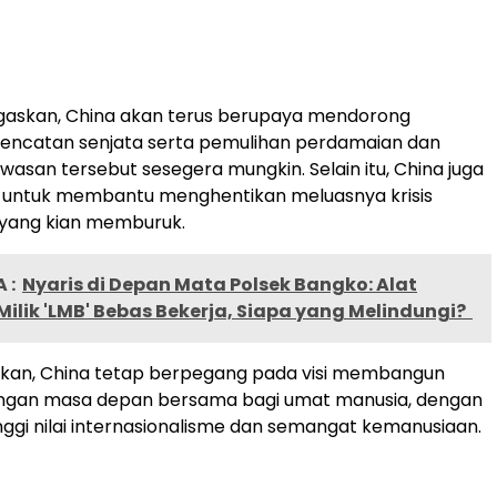
egaskan, China akan terus berupaya mendorong
gencatan senjata serta pemulihan perdamaian dan
kawasan tersebut sesegera mungkin. Selain itu, China juga
untuk membantu menghentikan meluasnya krisis
yang kian memburuk.
 :
Nyaris di Depan Mata Polsek Bangko: Alat
lik 'LMB' Bebas Bekerja, Siapa yang Melindungi?
an, China tetap berpegang pada visi membangun
ngan masa depan bersama bagi umat manusia, dengan
nggi nilai internasionalisme dan semangat kemanusiaan.