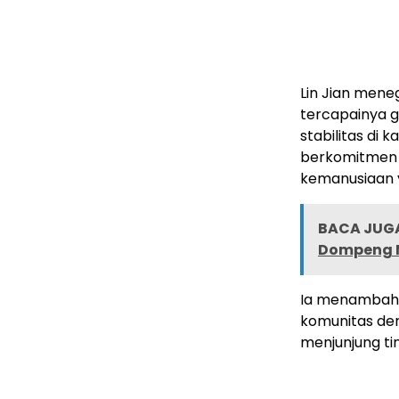
Lin Jian men
tercapainya 
stabilitas di 
berkomitmen 
kemanusiaan 
BACA JUGA
Dompeng Mi
Ia menambahk
komunitas de
menjunjung ti