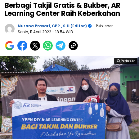
Berbagi Takjil Gratis & Bukber, AR
Learning Center Raih Keberkahan
Nurana Prasari, CPR., S.H (Editor)
- Publisher
Senin, 11 April 2022
- 18:54 WIB
Perbesar
Perbesar