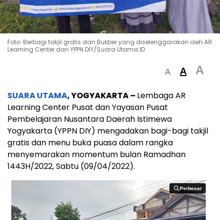
Foto: Berbagi takjil gratis dan Bukber yang diselenggarakan oleh AR
Learning Center dan YPPN DIY/Suara Utama ID
A
A
A
SUARA UTAMA
, YOGYAKARTA –
Lembaga AR
Learning Center Pusat dan Yayasan Pusat
Pembelajaran Nusantara Daerah Istimewa
Yogyakarta (YPPN DIY) mengadakan bagi-bagi takjil
gratis dan menu buka puasa dalam rangka
menyemarakan momentum bulan Ramadhan
1443H/2022, Sabtu (09/04/2022).
Perbesar
Perbesar