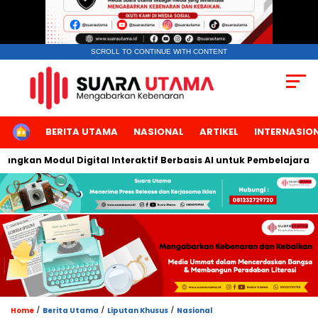
SCROLL TO CONTINUE WITH CONTENT
HOME
BERITA UTAMA
NASIONAL
ARTIKEL
INTERNASIO
kan Modul Digital Interaktif Berbasis AI untuk Pembelajaran Berb
/
/
/
Home
Berita Utama
Liputan Khusus
Nasional