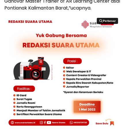
Ganovar Master Trainer of AR Learning Center asal
Pontianak Kalimantan Barat,”ucapnya.
Perbesar
Perbesar