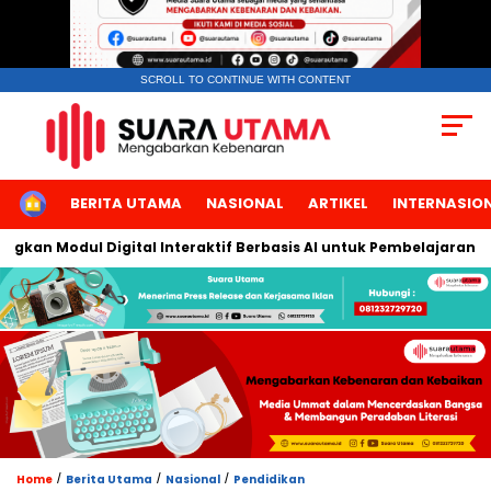
SCROLL TO CONTINUE WITH CONTENT
HOME
BERITA UTAMA
NASIONAL
ARTIKEL
INTERNASIO
 Modul Digital Interaktif Berbasis AI untuk Pembelajaran Berbica
/
/
/
Home
Berita Utama
Nasional
Pendidikan