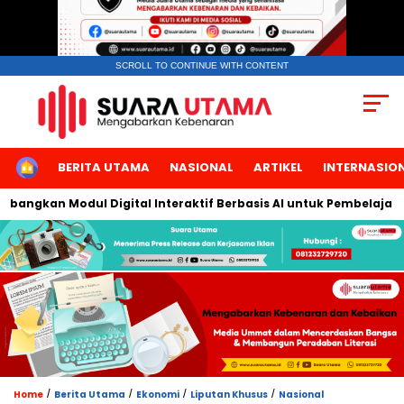
SCROLL TO CONTINUE WITH CONTENT
HOME
BERITA UTAMA
NASIONAL
ARTIKEL
INTERNASIO
angkan Modul Digital Interaktif Berbasis AI untuk Pembelajaran 
/
/
/
/
Home
Berita Utama
Ekonomi
Liputan Khusus
Nasional