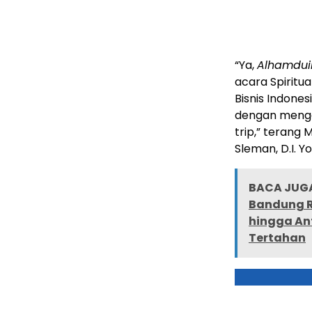
“Ya,
Alhamdui
acara Spirit
Bisnis Indone
dengan mengg
trip,” terang 
Sleman, D.I. Y
BACA JUGA
Bandung R
hingga An
Tertahan