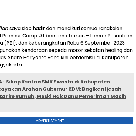
llah
saya siap hadir dan mengikuti semua rangkaian
ual Preneur Camp #1 bersama teman – teman Pesantren
sia (PBI), dan keberangkatan Rabu 6 September 2023
unakan kendaraan sepeda motor sekalian healing dan
Mas Andre Hariyanto yang kini berdomisili di Kabupaten
ogyakarta.
 :
Sikap Ksatria SMK Swasta di Kabupaten
ayakan Arahan Gubernur KDM: Bagikan Ijazah
tar ke Rumah, Meski Hak Dana Pemerintah Masih
ADVERTISEMENT