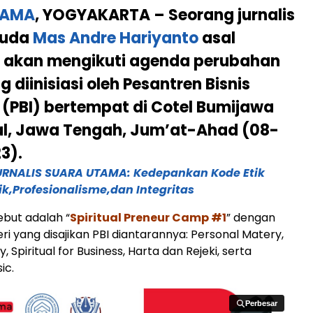
TAMA
, YOGYAKARTA – Seorang jurnalis
muda
Mas Andre Hariyanto
asal
 akan mengikuti agenda perubahan
 diinisiasi oleh Pesantren Bisnis
 (PBI) bertempat di Cotel Bumijawa
al, Jawa Tengah, Jum’at-Ahad (08-
3).
URNALIS SUARA UTAMA: Kedepankan Kode Etik
ik,Profesionalisme,dan Integritas
ebut adalah “
Spiritual Preneur Camp #1
” dengan
ri yang disajikan PBI diantarannya: Personal Matery,
, Spiritual for Business, Harta dan Rejeki, serta
ic.
Perbesar
Perbesar