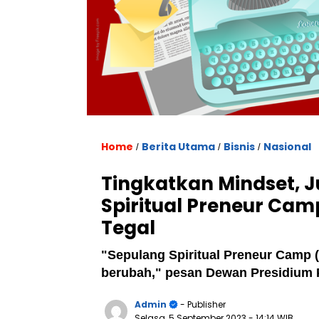
Home
Berita Utama
Bisnis
Nasional
/
/
/
Tingkatkan Mindset, J
Spiritual Preneur Camp
Tegal
"Sepulang Spiritual Preneur Camp 
berubah," pesan Dewan Presidium 
Admin
- Publisher
Selasa, 5 September 2023
- 14:14 WIB