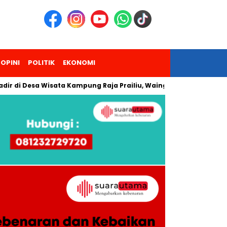
OPINI
POLITIK
EKONOMI
esa Wisata Kampung Raja Prailiu, Waingapu!
Dua Pendaki G