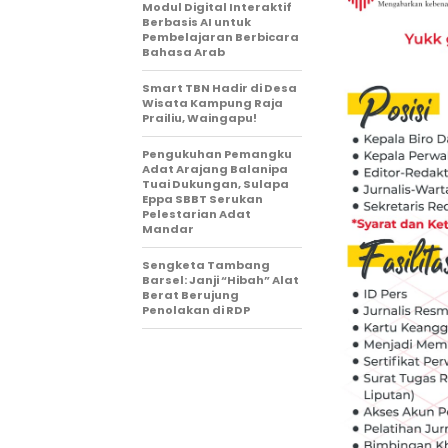
Modul Digital Interaktif
Berbasis AI untuk
Pembelajaran Berbicara
Bahasa Arab
Smart TBN Hadir di Desa
Wisata Kampung Raja
Prailiu, Waingapu!
Pengukuhan Pemangku
Adat Arajang Balanipa
Tuai Dukungan, Sulapa
Eppa SBBT Serukan
Pelestarian Adat
Mandar
Sengketa Tambang
Barsel: Janji “Hibah” Alat
Berat Berujung
Penolakan di RDP