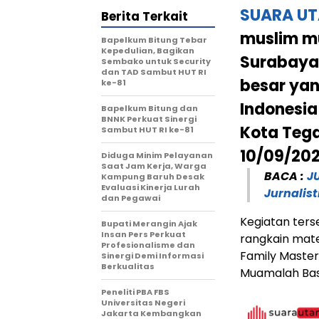
SUARA U
Berita Terkait
muslim 
Bapelkum Bitung Tebar
Kepedulian, Bagikan
Surabaya
Sembako untuk Security
dan TAD Sambut HUT RI
besar yang
ke-81
Indonesia
Bapelkum Bitung dan
BNNK Perkuat Sinergi
Kota Teg
Sambut HUT RI ke-81
10/09/202
Diduga Minim Pelayanan
Saat Jam Kerja, Warga
BACA :
J
Kampung Baruh Desak
Evaluasi Kinerja Lurah
Jurnalist
dan Pegawai
Kegiatan ters
Bupati Merangin Ajak
Insan Pers Perkuat
rangkain mate
Profesionalisme dan
Family Mastery
Sinergi Demi Informasi
Berkualitas
Muamalah Bas
Peneliti PBA FBS
Universitas Negeri
Jakarta Kembangkan