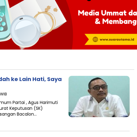
ah ke Lain Hati, Saya
 WIB
um Partai , Agus Harimuti
rat Keputusan (SK)
asangan Bacalon…