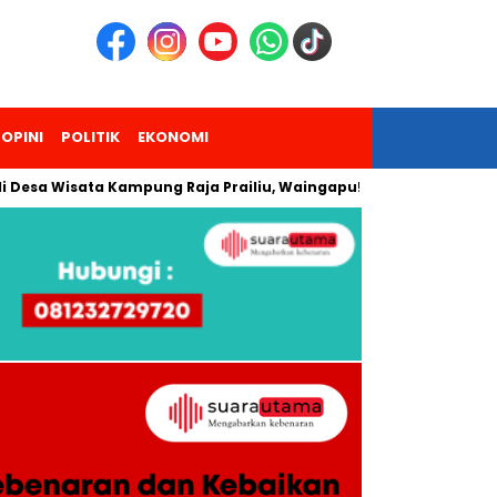
OPINI
POLITIK
EKONOMI
Desa Wisata Kampung Raja Prailiu, Waingapu!
Dua Pendaki 