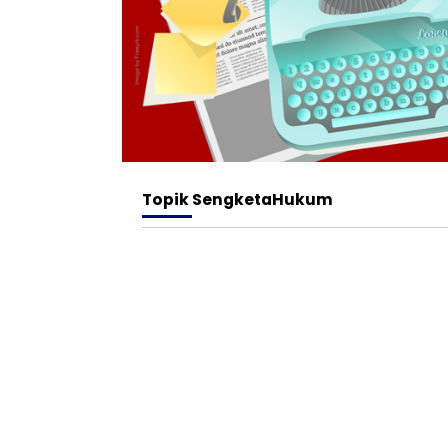
Topik
SengketaHukum