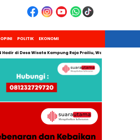
OPINI
POLITIK
EKONOMI
dir di Desa Wisata Kampung Raja Prailiu, Waingapu!
Dua P