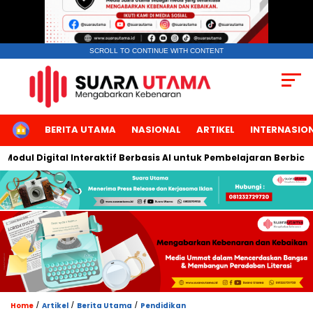
SCROLL TO CONTINUE WITH CONTENT
HOME
BERITA UTAMA
NASIONAL
ARTIKEL
INTERNASIO
l Digital Interaktif Berbasis AI untuk Pembelajaran Berbicara B
/
/
/
Home
Artikel
Berita Utama
Pendidikan