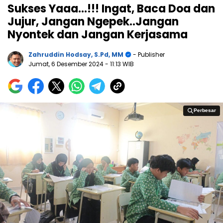
Sukses Yaaa…!!! Ingat, Baca Doa dan
Jujur, Jangan Ngepek..Jangan
Nyontek dan Jangan Kerjasama
Zahruddin Hodsay, S.Pd, MM
- Publisher
Jumat, 6 Desember 2024
- 11:13 WIB
Perbesar
Perbesar