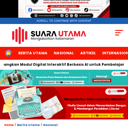
SCROLL TO CONTINUE WITH CONTENT
HOME
BERITA UTAMA
NASIONAL
ARTIKEL
INTERNASIO
kan Modul Digital Interaktif Berbasis AI untuk Pembelajaran Ber
/
/
Home
Berita Utama
Nasional