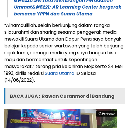
&#8220;Bersatu Membangun Peradaban
Ummat&#8221; AR Learning Center bergerak
bersama YPPN dan Suara Utama
“Alhamdulillah, selain berkunjung dalam rangka
silaturahmi dan sharing sesama penggerak media,
mewakili Suara Utama dan Dapur Pena saya banyak
belajar kepada senior wartawan yang telah berjuang
sejak lama, semoga media yang saya bangun bisa
maju dan bermanfaat untuk kepentingan
masyarakat,” terang pria kelahiran Mojokerto 24 Mei
1993, dirilis redaksi
Suara Utama
ID Selasa
(14/06/2022).
BACA JUGA :
Rawan Curanmor di Bandung
Perbesar
Perbesar