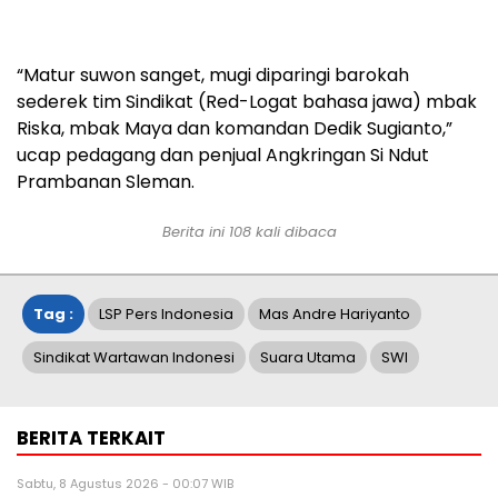
“Matur suwon sanget, mugi diparingi barokah
sederek tim Sindikat (Red-Logat bahasa jawa) mbak
Riska, mbak Maya dan komandan Dedik Sugianto,”
ucap pedagang dan penjual Angkringan Si Ndut
Prambanan Sleman.
Berita ini
108
kali dibaca
Tag :
LSP Pers Indonesia
Mas Andre Hariyanto
Sindikat Wartawan Indonesi
Suara Utama
SWI
BERITA TERKAIT
Sabtu, 8 Agustus 2026 - 00:07 WIB