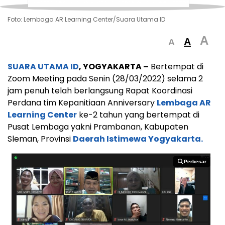
Foto: Lembaga AR Learning Center/Suara Utama ID
A
A
A
SUARA UTAMA ID
, YOGYAKARTA –
Bertempat di
Zoom Meeting pada Senin (28/03/2022) selama 2
jam penuh telah berlangsung Rapat Koordinasi
Perdana tim Kepanitiaan Anniversary
Lembaga AR
Learning Center
ke-2 tahun yang bertempat di
Pusat Lembaga yakni Prambanan, Kabupaten
Sleman, Provinsi
Daerah Istimewa Yogyakarta.
Perbesar
Perbesar