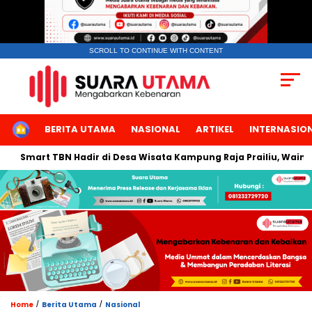
SCROLL TO CONTINUE WITH CONTENT
HOME
BERITA UTAMA
NASIONAL
ARTIKEL
INTERNASIO
mart TBN Hadir di Desa Wisata Kampung Raja Prailiu, Waingapu!
/
/
Home
Berita Utama
Nasional