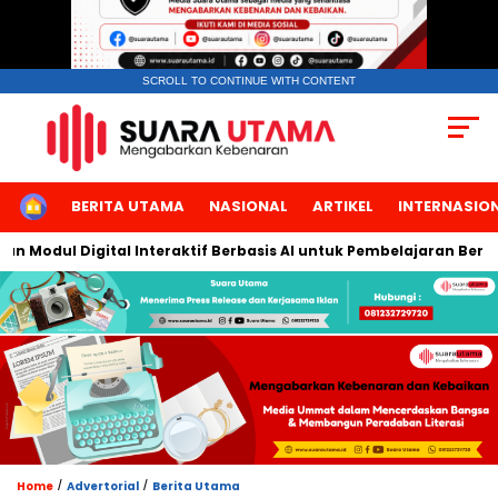
SCROLL TO CONTINUE WITH CONTENT
HOME
BERITA UTAMA
NASIONAL
ARTIKEL
INTERNASIO
odul Digital Interaktif Berbasis AI untuk Pembelajaran Berbicara
/
/
Home
Advertorial
Berita Utama