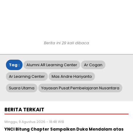
Berita ini
29
kali dibaca
Tag :
Alumni AR Learning Center
Ar Cogan
Ar Learning Center
Mas Andre Hariyanto
Suara Utama
Yayasan Pusat Pembelajaran Nusantara
BERITA TERKAIT
Minggu, 9 Agustus 2026 - 18:48 WIB
YNCI Bitung Chapter Sampaikan Duka Mendalam atas