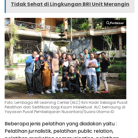
Tidak Sehat di Lingkungan BRI Unit Merangin
Perbesar
Perbesar
Foto: Lembaga AR Learning Center (ALC) Kini Hadir Sebagai Pusat
Pelatihan dan Sertifikasi bagi Kaum Intelektual. ALC bernaung di
Yayasan Pusat Pembelajaran Nusantara/Suara Utama ID
Beberapa jenis pelatihan yang diadakan yaitu :
Pelatihan jurnalistik, pelatihan public relation,