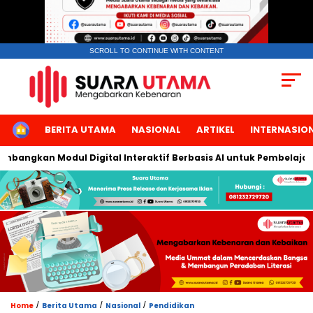
SCROLL TO CONTINUE WITH CONTENT
HOME
BERITA UTAMA
NASIONAL
ARTIKEL
INTERNASIO
gkan Modul Digital Interaktif Berbasis AI untuk Pembelajaran Be
/
/
/
Home
Berita Utama
Nasional
Pendidikan