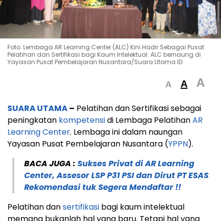
Foto: Lembaga AR Learning Center (ALC) Kini Hadir Sebagai Pusat
Pelatihan dan Sertifikasi bagi Kaum Intelektual. ALC bernaung di
Yayasan Pusat Pembelajaran Nusantara/Suara Utama ID
A
A
A
SUARA UTAMA
–
Pelatihan dan Sertifikasi sebagai
peningkatan
kompetensi
di Lembaga Pelatihan
AR
Learning Center
. Lembaga ini dalam naungan
Yayasan Pusat Pembelajaran Nusantara (
YPPN
).
BACA JUGA :
Sukses Privat di AR Learning
Center, Assesor LSP P31 PSI dan Dirut PT ESAS
Rekomendasi tuk Segera Mendaftar !!
Pelatihan dan
sertifikasi
bagi kaum intelektual
memang bukanlah hal yang baru. Tetapi hal yang