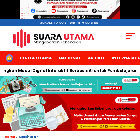
SCROLL TO CONTINUE WITH CONTENT
HOME
BERITA UTAMA
NASIONAL
ARTIKEL
INTERNASIO
an Modul Digital Interaktif Berbasis AI untuk Pembelajaran Berb
/
Home
Kesehatan