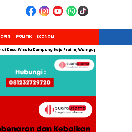
OPINI
POLITIK
EKONOMI
a Wisata Kampung Raja Prailiu, Waingapu!
Dua Pendaki Gun