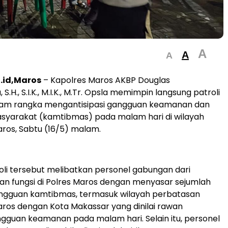
A
A
A
.id,Maros
– Kapolres Maros AKBP Douglas
S.H., S.I.K., M.I.K., M.Tr. Opsla memimpin langsung patroli
am rangka mengantisipasi gangguan keamanan dan
syarakat (kamtibmas) pada malam hari di wilayah
ros, Sabtu (16/5) malam.
oli tersebut melibatkan personel gabungan dari
an fungsi di Polres Maros dengan menyasar sejumlah
gangguan kamtibmas, termasuk wilayah perbatasan
ros dengan Kota Makassar yang dinilai rawan
ngguan keamanan pada malam hari. Selain itu, personel