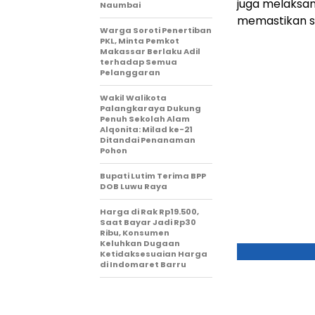
juga melaksan
Naumbai
memastikan si
Warga Soroti Penertiban
PKL, Minta Pemkot
Makassar Berlaku Adil
terhadap Semua
Pelanggaran
Wakil Walikota
Palangkaraya Dukung
Penuh Sekolah Alam
Alqonita: Milad ke-21
Ditandai Penanaman
Pohon
Bupati Lutim Terima BPP
DOB Luwu Raya
Harga di Rak Rp19.500,
Saat Bayar Jadi Rp30
Ribu, Konsumen
Keluhkan Dugaan
Ketidaksesuaian Harga
di Indomaret Barru