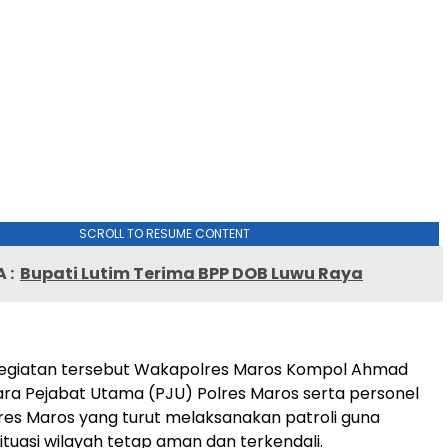
SCROLL TO RESUME CONTENT
 :
Bupati Lutim Terima BPP DOB Luwu Raya
kegiatan tersebut Wakapolres Maros Kompol Ahmad
para Pejabat Utama (PJU) Polres Maros serta personel
es Maros yang turut melaksanakan patroli guna
tuasi wilayah tetap aman dan terkendali.