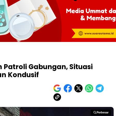
 Patroli Gabungan, Situasi
n Kondusif
Perbesar
Perbesar