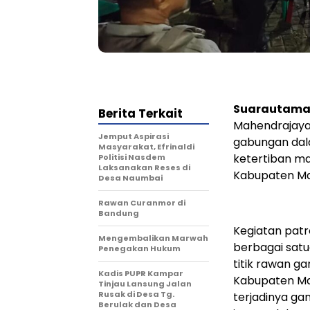
Suarautama
Berita Terkait
Mahendrajaya, 
Jemput Aspirasi
gabungan dal
Masyarakat, Efrinaldi
ketertiban ma
Politisi Nasdem
Laksanakan Reses di
Kabupaten Ma
Desa Naumbai
Rawan Curanmor di
Bandung
Kegiatan patr
Mengembalikan Marwah
berbagai satu
Penegakan Hukum
titik rawan 
Kadis PUPR Kampar
Kabupaten Ma
Tinjau Lansung Jalan
Rusak di Desa Tg.
terjadinya ga
Berulak dan Desa