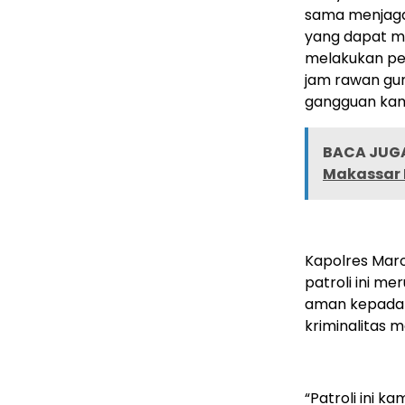
sama menjaga
yang dapat me
melakukan pe
jam rawan gun
gangguan kamt
BACA JUGA
Makassar 
Kapolres Mar
patroli ini m
aman kepada m
kriminalitas 
“Patroli ini k