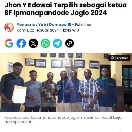
Jhon Y Edowai Terpilih sebagai ketua
BF Ipmanapandode Joglo 2024
Yanuarius Yatri Dumupa
- Publisher
Kamis, 22 Februari 2024
- 12:42 WIB
Perbesar
Perbesar
Foto saat usai bp ipmanapandode joglo menerima madat kerja
dari bph pusat