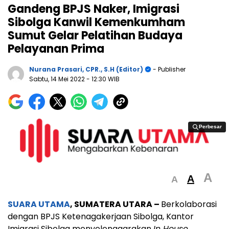
Gandeng BPJS Naker, Imigrasi
Sibolga Kanwil Kemenkumham
Sumut Gelar Pelatihan Budaya
Pelayanan Prima
Nurana Prasari, CPR., S.H (Editor)
- Publisher
Sabtu, 14 Mei 2022
- 12:30 WIB
Perbesar
Perbesar
A
A
A
SUARA UTAMA
, SUMATERA UTARA –
Berkolaborasi
dengan BPJS Ketenagakerjaan Sibolga, Kantor
Imigrasi Sibolga menyelenggarakan
In House