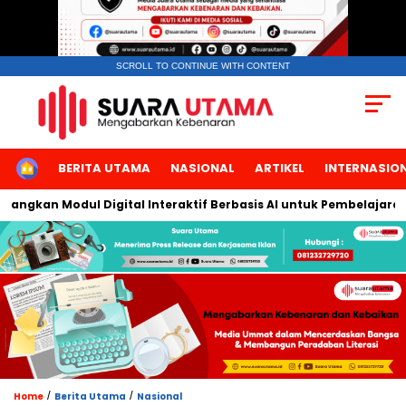
SCROLL TO CONTINUE WITH CONTENT
HOME
BERITA UTAMA
NASIONAL
ARTIKEL
INTERNASIO
ngkan Modul Digital Interaktif Berbasis AI untuk Pembelajaran Be
/
/
Home
Berita Utama
Nasional