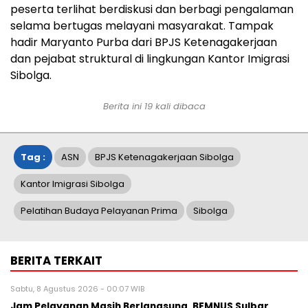
peserta terlihat berdiskusi dan berbagi pengalaman
selama bertugas melayani masyarakat. Tampak
hadir Maryanto Purba dari BPJS Ketenagakerjaan
dan pejabat struktural di lingkungan Kantor Imigrasi
Sibolga.
Berita ini
19
kali dibaca
Tag :
ASN
BPJS Ketenagakerjaan Sibolga
Kantor Imigrasi Sibolga
Pelatihan Budaya Pelayanan Prima
Sibolga
BERITA TERKAIT
Sabtu, 8 Agustus 2026 - 00:07 WIB
Jam Pelayanan Masih Berlangsung, BEMNUS Sulbar