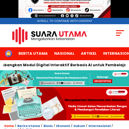
SCROLL TO CONTINUE WITH CONTENT
HOME
BERITA UTAMA
NASIONAL
ARTIKEL
INTERNASIO
ngkan Modul Digital Interaktif Berbasis AI untuk Pembelajaran Be
/
/
/
/
/
/
Home
Berita Utama
Bisnis
Ekonomi
Hukum
Internasional