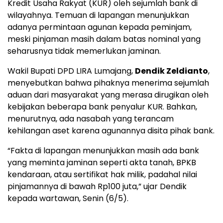
Kredit
Usaha
Rakyat (
KUR)
oleh
sejumlah
bank
di
wilayahnya.
Temuan
di
lapangan
menunjukkan
adanya
permintaan
agunan
kepada
peminjam,
meski
pinjaman
masih
dalam
batas
nominal
yang
seharusnya
tidak
memerlukan
jaminan.
Wakil
Bupati
DPD
LIRA
Lumajang,
Dendik
Zeldianto
,
menyebutkan
bahwa
pihaknya
menerima
sejumlah
aduan
dari
masyarakat
yang
merasa
dirugikan
oleh
kebijakan
beberapa
bank
penyalur
KUR.
Bahkan,
menurutnya,
ada
nasabah
yang
terancam
kehilangan
aset
karena
agunannya
disita
pihak
bank.
“
Fakta
di
lapangan
menunjukkan
masih
ada
bank
yang
meminta
jaminan
seperti
akta
tanah,
BPKB
kendaraan,
atau
sertifikat
hak
milik,
padahal
nilai
pinjamannya
di
bawah
Rp100
juta,”
ujar
Dendik
kepada
wartawan,
Senin (
6/
5).