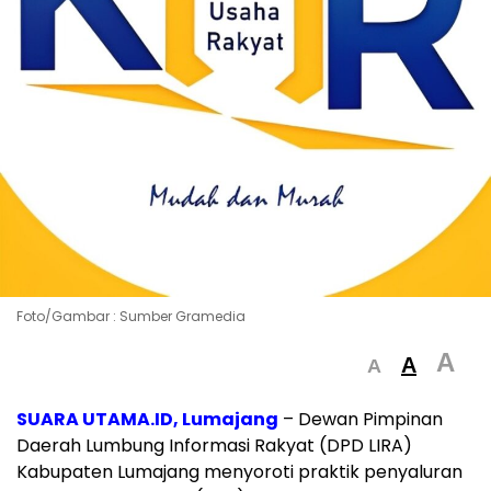
Foto/Gambar : Sumber Gramedia
A
A
A
SUARA UTAMA.ID
, Lumajang
–
Dewan
Pimpinan
Daerah
Lumbung
Informasi
Rakyat (
DPD
LIRA)
Kabupaten
Lumajang
menyoroti
praktik
penyaluran