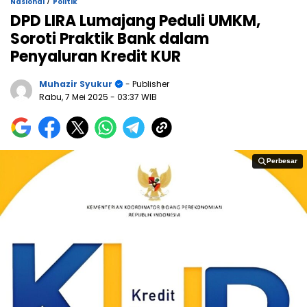
/
Nasional
Politik
DPD LIRA Lumajang Peduli UMKM,
Soroti Praktik Bank dalam
Penyaluran Kredit KUR
Muhazir Syukur
- Publisher
Rabu, 7 Mei 2025
- 03:37 WIB
Perbesar
Perbesar