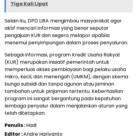
Tiga Kali Lipat
Selain
itu,
DPD
LIRA
mengimbau
masyarakat
agar
aktif
mencari
informasi
yang
benar
seputar
pengajuan
KUR
dan
segera
melapor
apabila
menemui
penyimpangan
dalam
proses
penyaluran.
Sebagai
informasi,
program
Kredit
Usaha
Rakyat
(KUR)
merupakan
inisiatif
pemerintah
untuk
memperluas
akses
pembiayaan
bagi
pelaku
usaha
mikro,
kecil,
dan
menengah (
UMKM),
dengan
skema
bunga
subsidi
dan
tanpa
agunan atau jaminan
tambahan
untuk
pinjaman
tertentu.
Keberhasilan
program
ini
sangat
bergantung
pada
kepatuhan
lembaga
penyalur
dalam
menjalankan
aturan
yang
telah
ditetapkan.
Penulis :
Hadi
Editor :
Andre Hariyanto