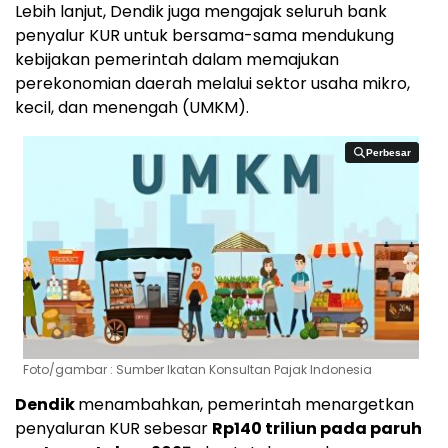
Lebih
lanjut,
Dendik
juga
mengajak
seluruh
bank
penyalur
KUR
untuk
bersama-
sama
mendukung
kebijakan
pemerintah
dalam
memajukan
perekonomian
daerah
melalui
sektor
usaha
mikro,
kecil,
dan
menengah (
UMKM).
Perbesar
Perbesar
Foto/gambar : Sumber Ikatan Konsultan Pajak Indonesia
Dendik
menambahkan, pemerintah menargetkan
penyaluran KUR sebesar
Rp140 triliun pada paruh