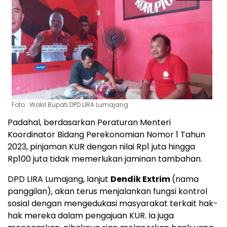
Foto : Wakil Bupati DPD LIRA Lumajang
Padahal,
berdasarkan
Peraturan
Menteri
Koordinator
Bidang
Perekonomian
Nomor
1
Tahun
2023,
pinjaman
KUR
dengan
nilai
Rp1
juta
hingga
Rp100
juta
tidak
memerlukan
jaminan
tambahan.
DPD
LIRA
Lumajang,
lanjut
Dendik Extrim
(nama
panggilan),
akan
terus
menjalankan
fungsi
kontrol
sosial
dengan
mengedukasi
masyarakat
terkait
hak-
hak
mereka
dalam
pengajuan
KUR.
Ia
juga