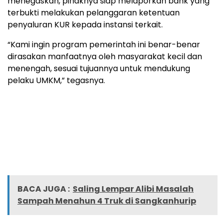
menegaskan,
pihaknya
siap
melaporkan
bank
yang
terbukti
melakukan
pelanggaran
ketentuan
penyaluran
KUR
kepada
instansi
terkait.
“
Kami
ingin
program
pemerintah
ini
benar-
benar
dirasakan
manfaatnya
oleh
masyarakat
kecil
dan
menengah,
sesuai
tujuannya
untuk
mendukung
pelaku
UMKM,”
tegasnya.
BACA JUGA :
Saling Lempar Alibi Masalah
Sampah Menahun 4 Truk di Sangkanhurip