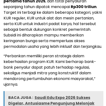
pertama tahun 2025
, dan total penyaluran
sepanjang tahun dipatok mencapai
Rp300 triliun
.
Target ini terbagi ke dalam beberapa kategori, yakni
KUR reguler, KUR untuk alat dan mesin pertanian,
serta KUR untuk industri padat karya, hal tersebut
sebagai
bentuk
dukungan
konkret pemerintah
.
Subsidi
ini
diharapkan
mampu
memberikan
keringanan
bunga
serta
memperluas
akses
permodalan
usaha
yang
lebih
inklusif
dan
terjangkau.
“
Perbankan
memiliki
peran
strategis
dalam
keberhasilan
program
KUR.
Kami
berharap
bank-
bank
penyalur
dapat
patuh
terhadap
regulasi,
sekaligus
menjadi
mitra
yang
konstruktif
dalam
mendorong
pertumbuhan
ekonomi
masyarakat,”
ujarnya.
BACA JUGA :
Saudi Edu Expo 2026 Sukses
Digelar, Antusiasme Pengunjung Melonjak