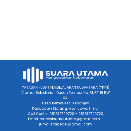
YAYASAN PUSAT PEMBELAJARAN NUSANTARA (YPPN)
Alamat Sekretariat :Dusun Tempur No. 31, RT 15 RW
04.
Desa Kemiri, Kec. Kepanjen
Kabupaten Malang, Prov. Jawa Timur
Call Center: 081232729720 – 081232729720
Email: redaksisuarautama@gmail.com –
jurnalisraigedek@gmail.com