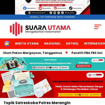
SCROLL TO CONTINUE WITH CONTENT
HOME
BERITA UTAMA
NASIONAL
ARTIKEL
INTERNASIO
ul Ulum Pekon Margoyoso, Tanggamus
Peneliti PBA FBS Univ
Topik
Satreskoba Polres Merangin