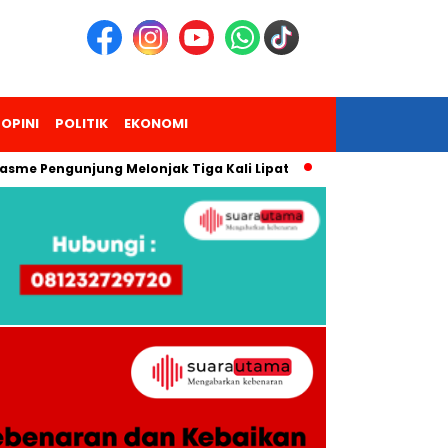
OPINI
POLITIK
EKONOMI
me Pengunjung Melonjak Tiga Kali Lipat
Yuk Ikutan, Persatu