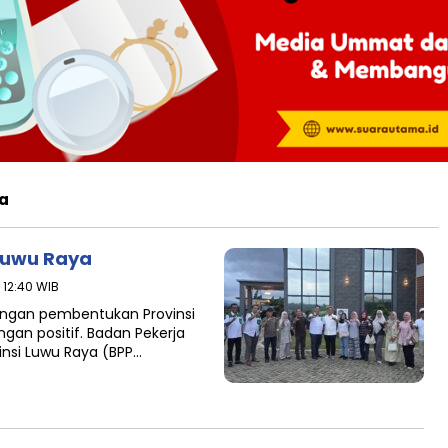
a
Luwu Raya
 12:40 WIB
ngan pembentukan Provinsi
an positif. Badan Pekerja
nsi Luwu Raya (BPP…