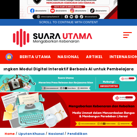
SCROLL TO CONTINUE WITH CONTENT
HOME
BERITA UTAMA
NASIONAL
ARTIKEL
INTERNASIO
kan Modul Digital Interaktif Berbasis AI untuk Pembelajaran Berb
/
/
/
Home
Liputan Khusus
Nasional
Pendidikan