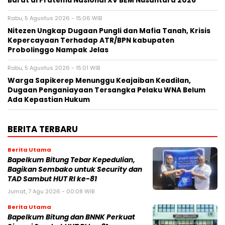
Barat di Pratemu Nasional XV BEM Nusantara 2026
Rabu, 5 Agustus 2026 - 15:06 WIB
Nitezen Ungkap Dugaan Pungli dan Mafia Tanah, Krisis
Kepercayaan Terhadap ATR/BPN kabupaten
Probolinggo Nampak Jelas
Rabu, 5 Agustus 2026 - 15:01 WIB
Warga Sapikerep Menunggu Keajaiban Keadilan,
Dugaan Penganiayaan Tersangka Pelaku WNA Belum
Ada Kepastian Hukum
BERITA TERBARU
Berita Utama
Bapelkum Bitung Tebar Kepedulian,
Bagikan Sembako untuk Security dan
TAD Sambut HUT RI ke-81
Jumat, 7 Agu 2026 - 00:08 WIB
Berita Utama
Bapelkum Bitung dan BNNK Perkuat