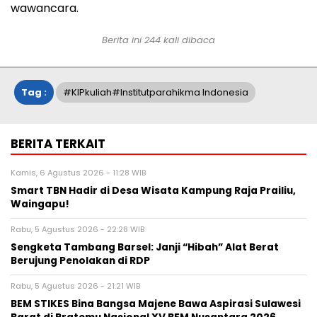
wawancara.
Berita ini
244
kali dibaca
Tag :
#KIPkuliah#Institutparahikma Indonesia
BERITA TERKAIT
Kamis, 6 Agustus 2026 - 11:28 WIB
Smart TBN Hadir di Desa Wisata Kampung Raja Prailiu,
Waingapu!
Rabu, 5 Agustus 2026 - 22:28 WIB
Sengketa Tambang Barsel: Janji “Hibah” Alat Berat
Berujung Penolakan di RDP
Rabu, 5 Agustus 2026 - 21:21 WIB
BEM STIKES Bina Bangsa Majene Bawa Aspirasi Sulawesi