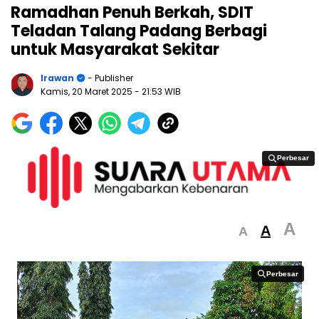
Ramadhan Penuh Berkah, SDIT
Teladan Talang Padang Berbagi
untuk Masyarakat Sekitar
Irawan
- Publisher
Kamis, 20 Maret 2025
- 21:53 WIB
Perbesar
Perbesar
A
A
A
Perbesar
Perbesar