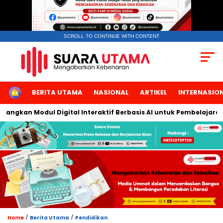
SCROLL TO CONTINUE WITH CONTENT
HOME
BERITA UTAMA
NASIONAL
ARTIKEL
INTERNASIO
ngkan Modul Digital Interaktif Berbasis AI untuk Pembelajaran Be
/
/
Home
Berita Utama
Pendidikan