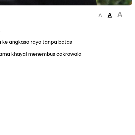
A
A
A
A
 ke angkasa raya tanpa batas
sama khayal menembus cakrawala