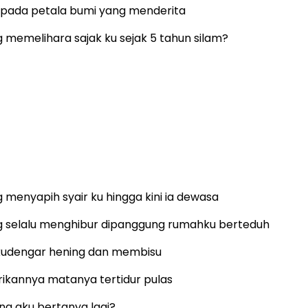
 pada petala bumi yang menderita
 memelihara sajak ku sejak 5 tahun silam?
 menyapih syair ku hingga kini ia dewasa
g selalu menghibur dipanggung rumahku berteduh
udengar hening dan membisu
rikannya matanya tertidur pulas
a aku bertanya lagi?