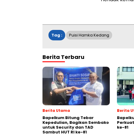
Tag :
Puisi Hamka Kedang
Berita Terbaru
Berita Utama
Berita 
Bapelkum Bitung Tebar
Bapelk
Kepedulian, Bagikan Sembako
Perkuat
untuk Security dan TAD
ke-81
Sambut HUT RI ke-81