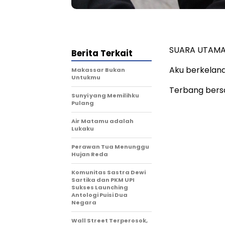
SUARA UTAM
Berita Terkait
Aku berkelana
Makassar Bukan
Untukmu
Terbang ber
Sunyi yang Memilihku
Pulang
Air Matamu adalah
Lukaku
Perawan Tua Menunggu
Hujan Reda
Komunitas Sastra Dewi
Sartika dan PKM UPI
Sukses Launching
Antologi Puisi Dua
Negara
Wall Street Terperosok,