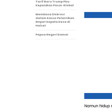
Tarif Baru Trump Picu
Kepanikan Pasar Global
Membaca Diskresi
dalam Kasus Pelantikan
Empat Kepala Desa di
Halsel
Papua Negeri Damai
Namun hidup m