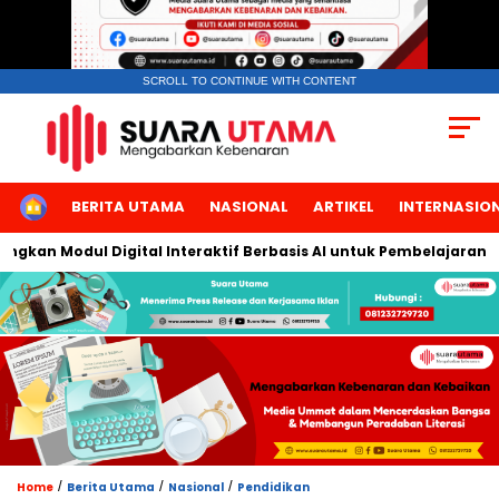
SCROLL TO CONTINUE WITH CONTENT
HOME
BERITA UTAMA
NASIONAL
ARTIKEL
INTERNASIO
an Modul Digital Interaktif Berbasis AI untuk Pembelajaran Berb
/
/
/
Home
Berita Utama
Nasional
Pendidikan