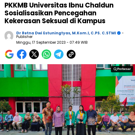
PKKMB Universitas Ibnu Chaldun
Sosialisasikan Pencegahan
Kekerasan Seksual di Kampus
Dr Retna Dwi Estuningtyas, M.Kom.I, C.PS. C.STMI
-
Publisher
Minggu, 17 September 2023
- 07:49 WIB
Perbesar
Perbesar