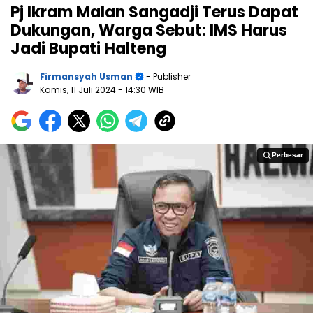
Pj Ikram Malan Sangadji Terus Dapat
Dukungan, Warga Sebut: IMS Harus
Jadi Bupati Halteng
Firmansyah Usman
- Publisher
Kamis, 11 Juli 2024
- 14:30 WIB
Perbesar
Perbesar