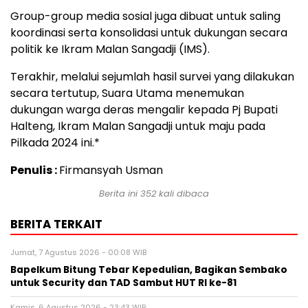
Group-group media sosial juga dibuat untuk saling
koordinasi serta konsolidasi untuk dukungan secara
politik ke Ikram Malan Sangadji (IMS).
Terakhir, melalui sejumlah hasil survei yang dilakukan
secara tertutup, Suara Utama menemukan
dukungan warga deras mengalir kepada Pj Bupati
Halteng, Ikram Malan Sangadji untuk maju pada
Pilkada 2024 ini.*
Penulis :
Firmansyah Usman
Berita ini
352
kali dibaca
BERITA TERKAIT
Jumat, 7 Agustus 2026 - 00:08 WIB
Bapelkum Bitung Tebar Kepedulian, Bagikan Sembako
untuk Security dan TAD Sambut HUT RI ke-81
Kamis, 6 Agustus 2026 - 23:43 WIB