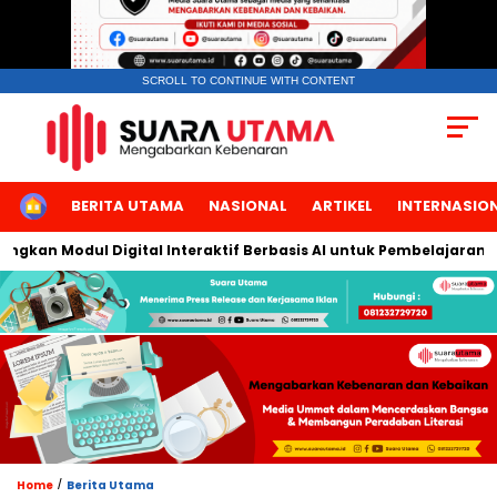
SCROLL TO CONTINUE WITH CONTENT
HOME
BERITA UTAMA
NASIONAL
ARTIKEL
INTERNASIO
kan Modul Digital Interaktif Berbasis AI untuk Pembelajaran Ber
/
Home
Berita Utama