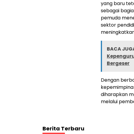
yang baru teta
sebagai bagian
pemuda menek
sektor pendid
meningkatkan 
BACA JUGA
Kepenguru
Bergeser
Dengan berba
kepemimpinan 
diharapkan m
melalui pemba
Berita Terbaru