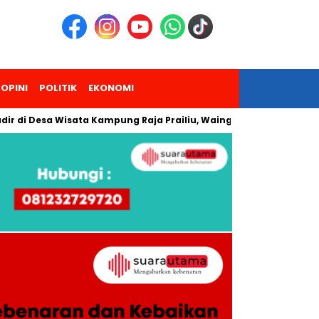
OPINI
POLITIK
EKONOMI
esa Wisata Kampung Raja Prailiu, Waingapu!
Dua Pendaki G