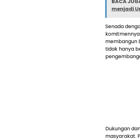
BACA JUGA
menjadi U
Senada dengan
komitmennya 
membangun Do
tidak hanya be
pengembangan
Dukungan dan
masyarakat. 