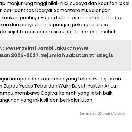
p menjunjung tinggi nilai-nilai budaya dan kearifan lokal
 dari identitas Dogiyai. Sementara itu, kalangan
ankan pentingnya perhatian pemerintah terhadap
ikan dan penyediaan lapangan pekerjaan guna
kesejahteraan generasi muda di daerah tersebut.
 :
PWI Provinsi Jambi Lakukan PAW
san 2025–2027, Sejumlah Jabatan Strategis
gai harapan dan komitmen yang telah disampaikan,
Bupati Yudas Tebai dan Wakil Bupati Yuliten Anou
ampu membawa Dogiyai ke arah yang lebih baik
ngunan yang inklusif dan berkelanjutan.
Berita ini
88
kali dibaca