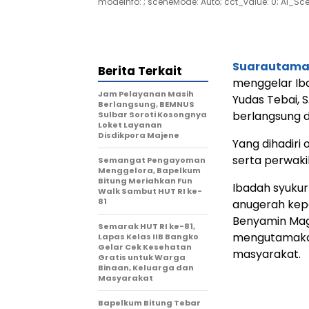
modeInfo: ; sceneMode: Auto; cct_value: 0; AI_Scene: 
Suarautama.
Berita Terkait
menggelar Iba
Jam Pelayanan Masih
Yudas Tebai, S.
Berlangsung, BEMNUS
berlangsung d
Sulbar Soroti Kosongnya
Loket Layanan
Disdikpora Majene
Yang dihadiri
serta perwaki
Semangat Pengayoman
Menggelora, Bapelkum
Bitung Meriahkan Fun
Ibadah syukur
Walk Sambut HUT RI ke-
81
anugerah kep
Benyamin Mag
Semarak HUT RI ke-81,
mengutamakan
Lapas Kelas IIB Bangko
Gelar Cek Kesehatan
masyarakat.
Gratis untuk Warga
Binaan, Keluarga dan
Masyarakat
Bapelkum Bitung Tebar