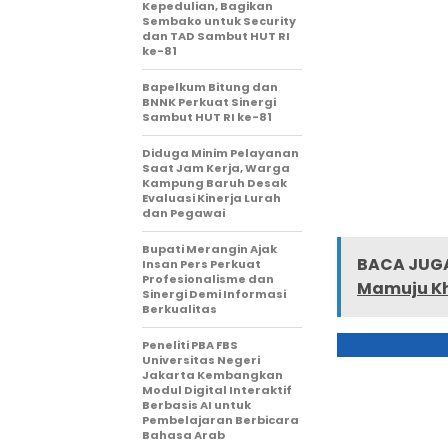
Kepedulian, Bagikan
Sembako untuk Security
dan TAD Sambut HUT RI
ke-81
Bapelkum Bitung dan
BNNK Perkuat Sinergi
Sambut HUT RI ke-81
Diduga Minim Pelayanan
Saat Jam Kerja, Warga
Kampung Baruh Desak
Evaluasi Kinerja Lurah
dan Pegawai
Bupati Merangin Ajak
BACA JUGA
Insan Pers Perkuat
Profesionalisme dan
Mamuju Kh
Sinergi Demi Informasi
Berkualitas
Peneliti PBA FBS
Universitas Negeri
Jakarta Kembangkan
Modul Digital Interaktif
Berbasis AI untuk
Pembelajaran Berbicara
Bahasa Arab