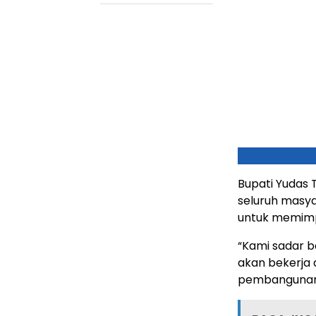
Bupati Yudas
seluruh masy
untuk memimp
“Kami sadar b
akan bekerja
pembangunan y