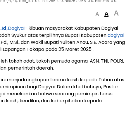
(-1, -1); aec_lux: 0.0; hist255: 0.0; hist252~255: 0.0; hist0~15: 0.0;
A
A
A
Id,
Dogiyai-
Ribuan masyarakat Kabupaten Dogiyai
dah Syukur atas terpilihnya Bupati Kabupaten
dogiyai
Pd., M.Si., dan Wakil Bupati Yuliten Anou, S.E. Acara yang
i Lapangan Tokapo pada 25 Maret 2025 .
 oleh tokoh adat, tokoh pemuda agama, ASN, TNI, POLRI,
lan pemerintah daerah.
 ini menjadi ungkapan terima kasih kepada Tuhan atas
emimpinan bagi Dogiyai. Dalam khotbahnya, Pastor
ai menekankan bahwa seorang pemimpin harus
 kasih, keadilan, dan keberpihakan kepada