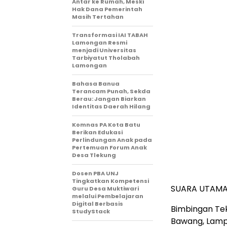
Antar ke Rumah, Meski
Hak Dana Pemerintah
Masih Tertahan
Transformasi IAI TABAH
Lamongan Resmi
menjadi Universitas
Tarbiyatut Tholabah
Lamongan
Bahasa Banua
Terancam Punah, Sekda
Berau: Jangan Biarkan
Identitas Daerah Hilang
Komnas PA Kota Batu
Berikan Edukasi
Perlindungan Anak pada
Pertemuan Forum Anak
Desa Tlekung
Dosen PBA UNJ
Tingkatkan Kompetensi
SUARA UTAMA,
Guru Desa Muktiwari
melalui Pembelajaran
Digital Berbasis
Bimbingan Tek
StudyStack
Bawang, Lampu