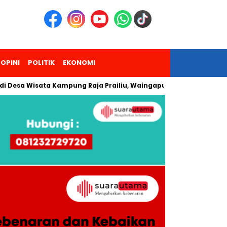
OPINI
POLITIK
EKONOMI
 Wisata Kampung Raja Prailiu, Waingapu!
Dua Pendaki Gunu