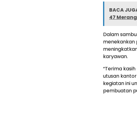
BACA JUGA
47 Merangi
Dalam sambuta
menekankan p
meningkatkan 
karyawan.
“Terima kasih
utusan kanto
kegiatan ini 
pembuatan pub