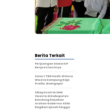
Berita Terkait
Perjuangan Siswa KIP
Berprestasi Arya
Smart TBN Hadir di Desa
Wisata Kampung Raja
Prailiu, Waingapu!
Sikap Ksatria SMK
Swasta di Kabupaten
Bandung Rayakan
Arahan Gubernur KDM:
Bagikan Ijazah hingga