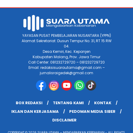
YAYASAN PUSAT PEMBELAJARAN NUSANTARA (YPPN)
Alamat Sekretariat :Dusun Tempur No. 31, RT 15 RW
04.
Desa Kemiri, Kec. Kepanjen
Kabupaten Malang, Prov. Jawa Timur
Call Center: 081232729720 – 081232729720
Email: redaksisuarautama@gmail.com –
jurnalisraigedek@gmail.com
BOX REDAKSI
TENTANG KAMI
KONTAK
IKLAN DAN KERJASAMA
PEDOMAN MEDIA SIBER
DISCLAIMER
COPYRIGHT © 2026 SUARA UTAMA – MENGABARKAN KEBENARAN - ALL RIGHTS