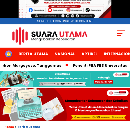
SCROLL TO CONTINUE WITH CONTENT
HOME
BERITA UTAMA
NASIONAL
ARTIKEL
INTERNASIO
on Margoyoso, Tanggamus
Peneliti PBA FBS Universitas Nege
/
Home
Berita Utama