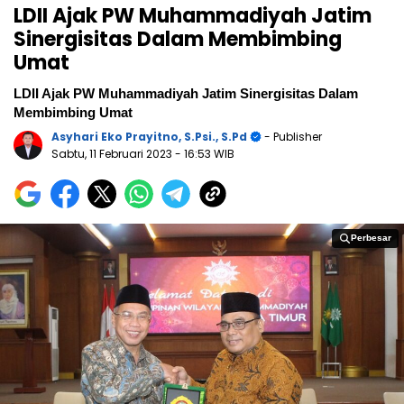
LDII Ajak PW Muhammadiyah Jatim
Sinergisitas Dalam Membimbing
Umat
LDII Ajak PW Muhammadiyah Jatim Sinergisitas Dalam
Membimbing Umat
Asyhari Eko Prayitno, S.Psi., S.Pd
- Publisher
Sabtu, 11 Februari 2023
- 16:53 WIB
Perbesar
Perbesar