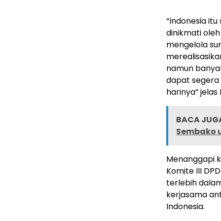
“Indonesia it
dinikmati ole
mengelola sum
merealisasika
namun banyak 
dapat segera 
harinya” jelas
BACA JUGA
Sembako u
Menanggapi ku
Komite III DP
terlebih dal
kerjasama an
Indonesia.