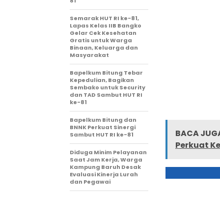
81
Semarak HUT RI ke-81,
Lapas Kelas IIB Bangko
Gelar Cek Kesehatan
Gratis untuk Warga
Binaan, Keluarga dan
Masyarakat
Bapelkum Bitung Tebar
Kepedulian, Bagikan
Sembako untuk Security
dan TAD Sambut HUT RI
ke-81
Bapelkum Bitung dan
BNNK Perkuat Sinergi
BACA JUGA
Sambut HUT RI ke-81
Perkuat K
Diduga Minim Pelayanan
Saat Jam Kerja, Warga
Kampung Baruh Desak
Evaluasi Kinerja Lurah
dan Pegawai