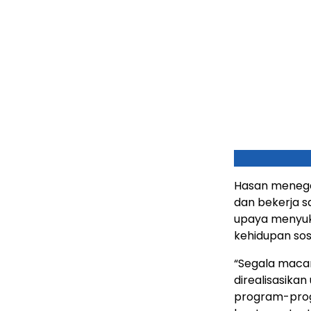
Hasan menegas
dan bekerja 
upaya menyuk
kehidupan sos
“Segala macam
direalisasika
program-prog