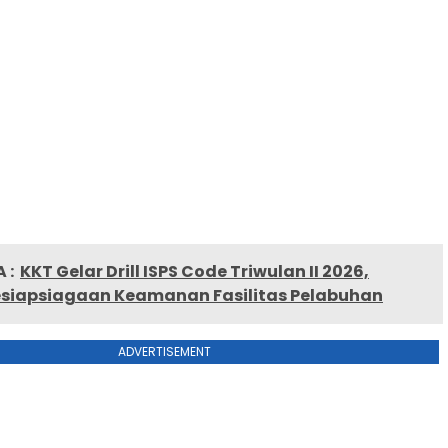
 :
KKT Gelar Drill ISPS Code Triwulan II 2026,
esiapsiagaan Keamanan Fasilitas Pelabuhan
ADVERTISEMENT