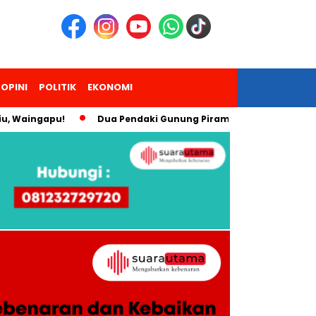
OPINI
POLITIK
EKONOMI
ingapu!
Dua Pendaki Gunung Piramid Bondowoso Meninggal,