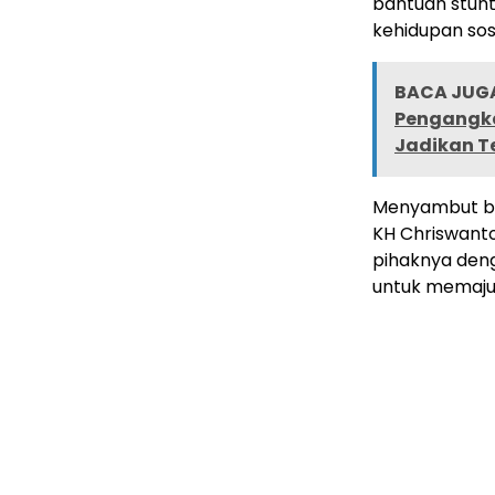
bantuan stunt
kehidupan sos
BACA JUGA
Pengangka
Jadikan T
Menyambut bai
KH Chriswant
pihaknya deng
untuk memaju