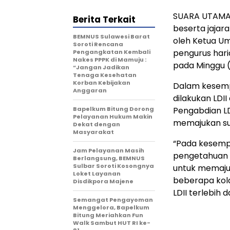
SUARA UTAMA –
Berita Terkait
beserta jajar
BEMNUS Sulawesi Barat
oleh Ketua U
Soroti Rencana
pengurus haria
Pengangkatan Kembali
Nakes PPPK di Mamuju :
pada Minggu (
“Jangan Jadikan
Tenaga Kesehatan
Korban Kebijakan
Dalam kesempa
Anggaran
dilakukan LDI
Bapelkum Bitung Dorong
Pengabdian LD
Pelayanan Hukum Makin
memajukan su
Dekat dengan
Masyarakat
“Pada kesempa
Jam Pelayanan Masih
pengetahuan 
Berlangsung, BEMNUS
Sulbar Soroti Kosongnya
untuk memaju
Loket Layanan
beberapa kola
Disdikpora Majene
LDII terlebih
Semangat Pengayoman
Menggelora, Bapelkum
Bitung Meriahkan Fun
Walk Sambut HUT RI ke-