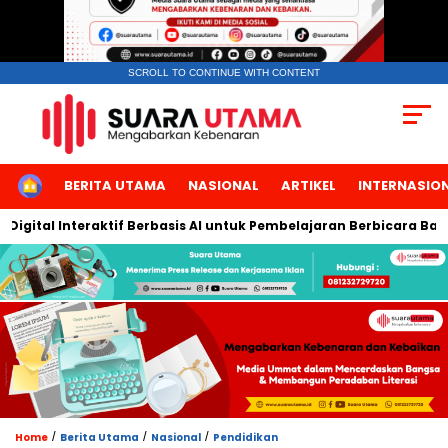
SCROLL TO CONTINUE WITH CONTENT
HOME
BERITA UTAMA
NASIONAL
ARTIKEL
INTERNASIO
ital Interaktif Berbasis AI untuk Pembelajaran Berbicara Bahasa
/
/
/
Home
Berita Utama
Nasional
Pendidikan