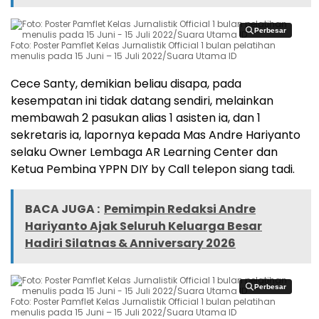
Perbesar
Perbesar
Foto: Poster Pamflet Kelas Jurnalistik Official 1 bulan pelatihan
menulis pada 15 Juni – 15 Juli 2022/Suara Utama ID
Cece Santy, demikian beliau disapa, pada
kesempatan ini tidak datang sendiri, melainkan
membawah 2 pasukan alias 1 asisten ia, dan 1
sekretaris ia, lapornya kepada Mas Andre Hariyanto
selaku Owner Lembaga AR Learning Center dan
Ketua Pembina YPPN DIY by Call telepon siang tadi.
BACA JUGA :
Pemimpin Redaksi Andre
Hariyanto Ajak Seluruh Keluarga Besar
Hadiri Silatnas & Anniversary 2026
Perbesar
Perbesar
Foto: Poster Pamflet Kelas Jurnalistik Official 1 bulan pelatihan
menulis pada 15 Juni – 15 Juli 2022/Suara Utama ID