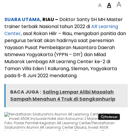
A
A
A
SUARA UTAMA,
RIAU –
Doktor Santy SH MH Master
trainer terbaik Nasional tahun 2022 di
AR Learning
Center
, asal Rokan Hilir – Riau, mengabari panitia dan
pengurus terkait akan hadirnya saat peresmian
Yayasan Pusat Pembelajaran Nusantara Daerah
Istimewa Yogyakarta (YPPN – DIY) dan Milad
Mubarok Lembaga AR Learning Center ke-2 di
Taman Villa Eden 1 Kaliurang, Sleman, Yogyakarta
pada 6-8 Juni 2022 mendatang.
BACA JUGA :
Saling Lempar Alibi Masalah
Sampah Menahun 4 Truk di Sangkanhurip
Perbesar
Perbesar
Foto: Poster Pamflet Kegiatan AR Learning Center/Pendaftaran
Silaturahmi Alumni AR Learning Center Dibuka, Invest 450K