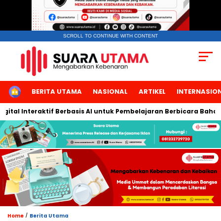
SCROLL TO CONTINUE WITH CONTENT
HOME
BERITA UTAMA
NASIONAL
ARTIKEL
INTERNASIO
al Interaktif Berbasis AI untuk Pembelajaran Berbicara Bahasa A
/
Home
Berita Utama