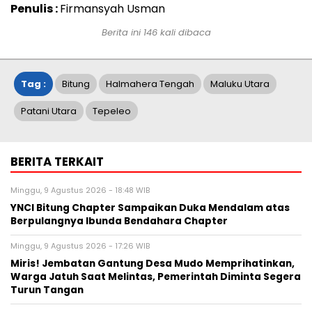
Penulis :
Firmansyah Usman
Berita ini
146
kali dibaca
Tag :
Bitung
Halmahera Tengah
Maluku Utara
Patani Utara
Tepeleo
BERITA TERKAIT
Minggu, 9 Agustus 2026 - 18:48 WIB
YNCI Bitung Chapter Sampaikan Duka Mendalam atas
Berpulangnya Ibunda Bendahara Chapter
Minggu, 9 Agustus 2026 - 17:26 WIB
Miris! Jembatan Gantung Desa Mudo Memprihatinkan,
Warga Jatuh Saat Melintas, Pemerintah Diminta Segera
Turun Tangan