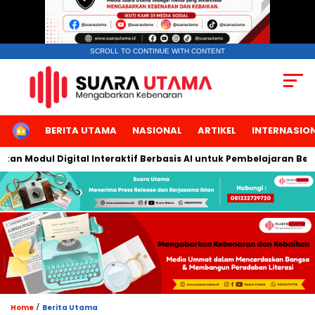
SCROLL TO CONTINUE WITH CONTENT
HOME
BERITA UTAMA
NASIONAL
ARTIKEL
INTERNASIO
odul Digital Interaktif Berbasis AI untuk Pembelajaran Berbicar
/
Home
Berita Utama