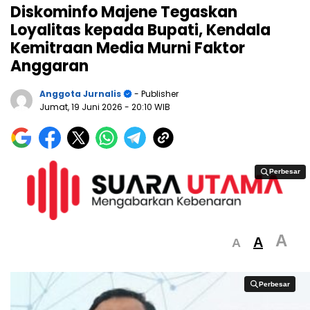
Diskominfo Majene Tegaskan
Loyalitas kepada Bupati, Kendala
Kemitraan Media Murni Faktor
Anggaran
Anggota Jurnalis
- Publisher
Jumat, 19 Juni 2026
- 20:10 WIB
Perbesar
Perbesar
A
A
A
Perbesar
Perbesar