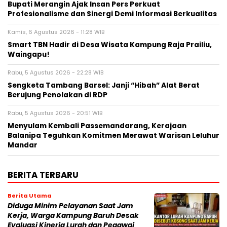
Bupati Merangin Ajak Insan Pers Perkuat
Profesionalisme dan Sinergi Demi Informasi Berkualitas
Kamis, 6 Agustus 2026 - 11:28 WIB
Smart TBN Hadir di Desa Wisata Kampung Raja Prailiu,
Waingapu!
Rabu, 5 Agustus 2026 - 22:28 WIB
Sengketa Tambang Barsel: Janji “Hibah” Alat Berat
Berujung Penolakan di RDP
Rabu, 5 Agustus 2026 - 20:51 WIB
Menyulam Kembali Passemandarang, Kerajaan
Balanipa Teguhkan Komitmen Merawat Warisan Leluhur
Mandar
BERITA TERBARU
Berita Utama
Diduga Minim Pelayanan Saat Jam
Kerja, Warga Kampung Baruh Desak
Evaluasi Kinerja Lurah dan Pegawai