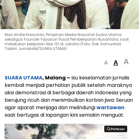
Mas Andre Hariyanto, Pimpinan Media Nasional Suara Utama
sekaligus Founder Yayasan Pusat Pembelajaran Nusantara, saat
melakukan peliputan Aksi 121 di Jakarta (Foto: Dok. Komunitas
Taklim Jurnalistik/SUARA UTAMA)
A
A
A
SUARA UTAMA
, Malang –
Isu keselamatan jurnalis
kembali menjadi perhatian publik setelah maraknya
aksi demonstrasi di berbagai daerah Indonesia yang
berujung ricuh dan menimbulkan korban jiwa. Seruan
agar aparat menjaga dan melindungi
wartawan
saat bertugas di lapangan kini semakin menguat.
Perbesar
Perbesar