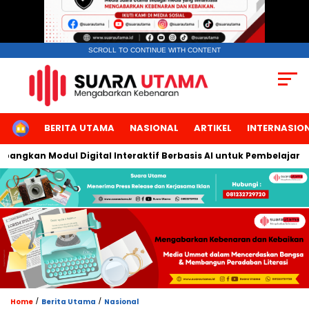
SCROLL TO CONTINUE WITH CONTENT
HOME
BERITA UTAMA
NASIONAL
ARTIKEL
INTERNASIO
gkan Modul Digital Interaktif Berbasis AI untuk Pembelajaran Ber
/
/
Home
Berita Utama
Nasional