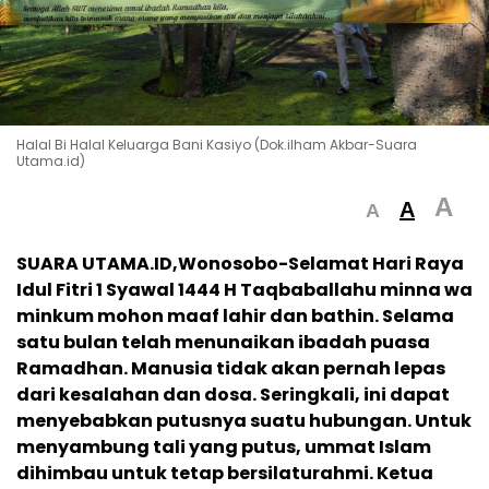
Halal Bi Halal Keluarga Bani Kasiyo (Dok.ilham Akbar-Suara
Utama.id)
A
A
A
SUARA UTAMA.ID,Wonosobo-Selamat Hari Raya
Idul Fitri 1 Syawal 1444 H Taqbaballahu minna wa
minkum mohon maaf lahir dan bathin. S
elama
satu bulan telah menunaikan ibadah puasa
Ramadhan. Manusia tidak akan pernah lepas
dari kesalahan dan dosa. Seringkali, ini dapat
menyebabkan putusnya suatu hubungan. Untuk
menyambung tali yang putus, ummat Islam
dihimbau untuk tetap bersilaturahmi. Ketua