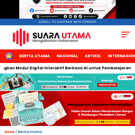
SCROLL TO CONTINUE WITH CONTENT
HOME
BERITA UTAMA
NASIONAL
ARTIKEL
INTERNASIO
 Modul Digital Interaktif Berbasis AI untuk Pembelajaran Berbic
/
Home
Berita Utama