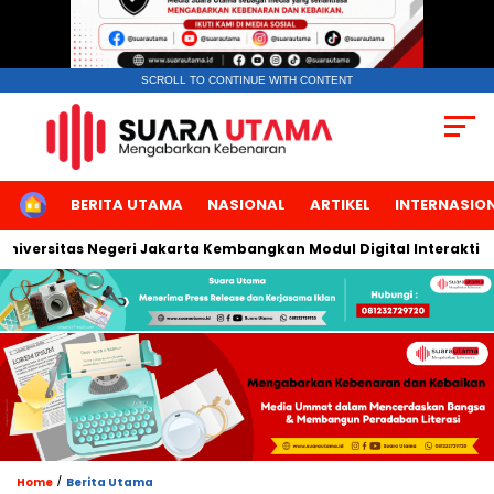
SCROLL TO CONTINUE WITH CONTENT
HOME
BERITA UTAMA
NASIONAL
ARTIKEL
INTERNASIO
versitas Negeri Jakarta Kembangkan Modul Digital Interaktif Ber
/
Home
Berita Utama