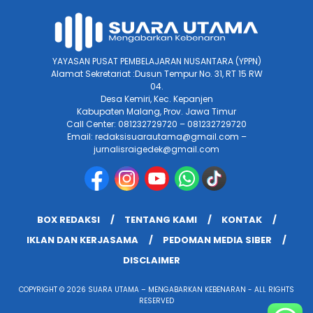
YAYASAN PUSAT PEMBELAJARAN NUSANTARA (YPPN)
Alamat Sekretariat :Dusun Tempur No. 31, RT 15 RW
04.
Desa Kemiri, Kec. Kepanjen
Kabupaten Malang, Prov. Jawa Timur
Call Center: 081232729720 – 081232729720
Email: redaksisuarautama@gmail.com –
jurnalisraigedek@gmail.com
BOX REDAKSI
TENTANG KAMI
KONTAK
IKLAN DAN KERJASAMA
PEDOMAN MEDIA SIBER
DISCLAIMER
COPYRIGHT © 2026 SUARA UTAMA – MENGABARKAN KEBENARAN - ALL RIGHTS
RESERVED