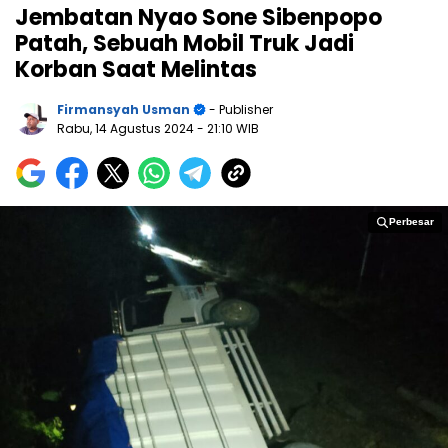
Jembatan Nyao Sone Sibenpopo
Patah, Sebuah Mobil Truk Jadi
Korban Saat Melintas
Firmansyah Usman
- Publisher
Rabu, 14 Agustus 2024
- 21:10 WIB
Perbesar
Perbesar