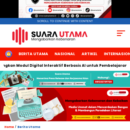
SCROLL TO CONTINUE WITH CONTENT
HOME
BERITA UTAMA
NASIONAL
ARTIKEL
INTERNASIO
an Modul Digital Interaktif Berbasis AI untuk Pembelajaran Berb
/
Home
Berita Utama