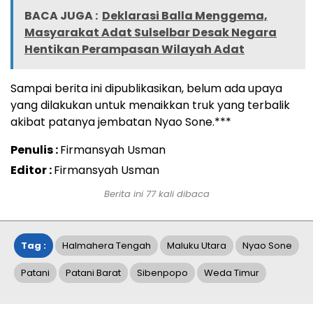
BACA JUGA :
Deklarasi Balla Menggema,
Masyarakat Adat Sulselbar Desak Negara
Hentikan Perampasan Wilayah Adat
Sampai berita ini dipublikasikan, belum ada upaya
yang dilakukan untuk menaikkan truk yang terbalik
akibat patanya jembatan Nyao Sone.***
Penulis :
Firmansyah Usman
Editor :
Firmansyah Usman
Berita ini
77
kali dibaca
Tag :
Halmahera Tengah
Maluku Utara
Nyao Sone
Patani
Patani Barat
Sibenpopo
Weda Timur